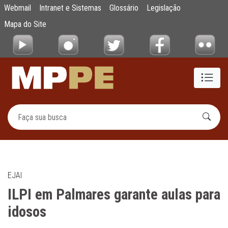
ILPI em Palmares garante aulas para idoso
Webmail
Intranet e Sistemas
Glossário
Legislação
Pular para o Conteúdo principal
Mapa do Site
EJAI
ILPI em Palmares garante aulas para
idosos