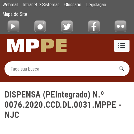
DISPENSA (PEIntegrado) N.º 0076.2020.C
Webmail
Intranet e Sistemas
Glossário
Legislação
Pular para o Conteúdo principal
Mapa do Site
DISPENSA (PEIntegrado) N.º
0076.2020.CCD.DL.0031.MPPE -
NJC