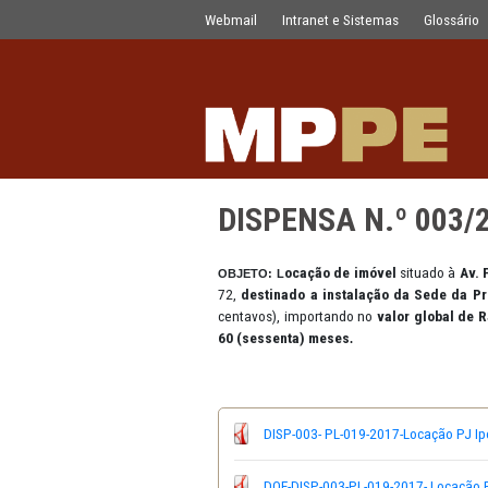
DISPENSA N.º 003/2017
Pular para o Conteúdo principal
Webmail
Intranet e Sistemas
DISPENSA N.º
ocação de imóvel
si
OBJETO: L
72,
destinado a instalação da
centavos), importando no
valor
60 (sessenta) meses
.