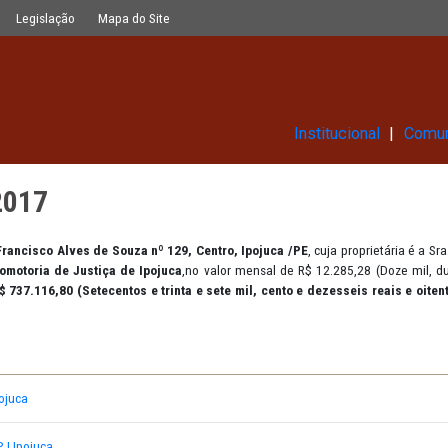
Glossário
Legislação
Mapa do Site
Ins
 003/2017
tuado à
Av. Francisco Alves de Souza nº 129, Centro, Ipojuca /PE
,
 Sede da Promotoria de Justiça de Ipojuca
,no valor mensal de R$ 
 global de R$ 737.116,80 (Setecentos e trinta e sete mil, cento e 