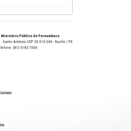
o Lyra - Edifício Sede / Ministério Público de Pernambuco
erador Dom Pedro II, 473 - Santo Antônio CEP 50.010-240 - Recife / P
24.417.065/0001-03 / Telefone: (81) 3182-7000
Comunicação
Notícias