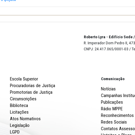
ocação PJ Ipojuca
7- Locação PJ Ipojuca
Robert
R. Imp
CNPJ: 
Escola Superior
Procuradorias de Justiça
Promotorias de Justiça