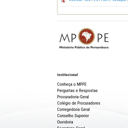
DISP-003- PL-019-2017-L
DOE-DISP-003-PL-019-201
Institucional
Conheça o MPPE