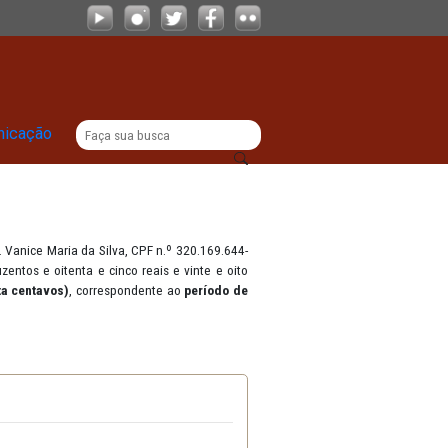
|
titucional
Comunicação
 cuja proprietária é a Sra. Vanice Maria da Silva, CPF n.º 320.169.644
12.285,28 (Doze mil, duzentos e oitenta e cinco reais e vinte e oit
dezesseis reais e oitenta centavos)
, correspondente ao
período d