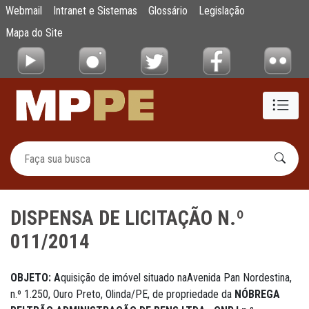
DISPENSA DE LICITAÇÃO N.º 011/2014
Webmail
Intranet e Sistemas
Glossário
Legislação
Pular para o Conteúdo principal
Mapa do Site
DISPENSA DE LICITAÇÃO N.º
011/2014
OBJETO: A
quisição de imóvel situado naAvenida Pan Nordestina,
n.º 1.250, Ouro Preto, Olinda/PE, de propriedade da
NÓBREGA