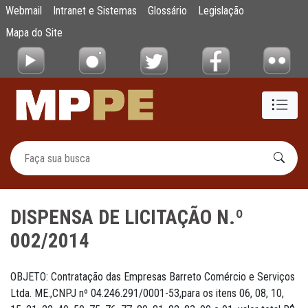
DISPENSA DE LICITAÇÃO N.º 002/2014
Webmail
Intranet e Sistemas
Glossário
Legislação
Pular para o Conteúdo principal
Mapa do Site
DISPENSA DE LICITAÇÃO N.º
002/2014
OBJETO: Contratação das Empresas Barreto Comércio e Serviços
Ltda. ME.,CNPJ nº 04.246.291/0001-53,para os itens 06, 08, 10,