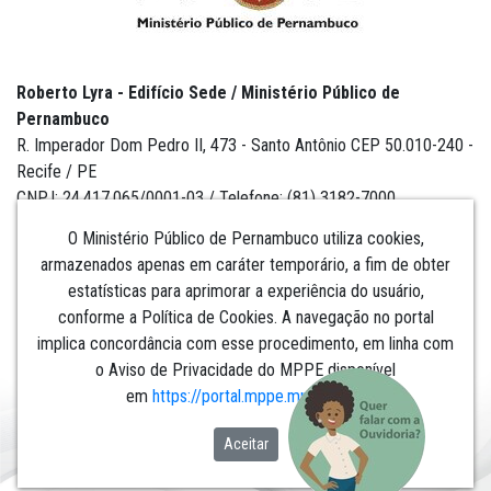
Roberto Lyra - Edifício Sede / Ministério Público de
Pernambuco
R. Imperador Dom Pedro II, 473 - Santo Antônio CEP 50.010-240 -
Recife / PE
CNPJ: 24.417.065/0001-03 / Telefone: (81) 3182-7000
O Ministério Público de Pernambuco utiliza cookies,
armazenados apenas em caráter temporário, a fim de obter
estatísticas para aprimorar a experiência do usuário,
Institucional
conforme a Política de Cookies. A navegação no portal
implica concordância com esse procedimento, em linha com
Comunicação
o Aviso de Privacidade do MPPE disponível
em
https://portal.mppe.mp.br/lgpd
.​​​​​​​
Aceitar