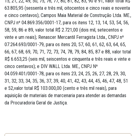
15, 21, 22, 49, 50, 75, 76, 77, 80, 81, 82, 83, 90 e 91, valor total R$
63.805,95 (sessenta e três mil, oitocentos e cinco reais e noventa
e cinco centavos); Campos Maia Material de Construção Ltda. ME.,
CNPJ nº 04.869.356/0001-17, para os itens 12, 13, 14, 53, 54, 56,
58, 59, 86 e 89, valor total R$ 2.721,00 (dois mil, setecentos e
vinte e um reais); Renascer Mercantil Ferragista Ltda., CNPJ nº
07.264.693/0001-79, para os itens 20, 57, 60, 61, 62, 63, 64, 65,
66, 67, 68, 69, 70, 71, 72, 73, 74, 78, 79, 84, 85, 87 e 88, valor total
R$ 6.653,25 (seis mil, seiscentos e cinquenta e três reais e vinte e
cinco centavos); e DIV WALL Ltda. ME., CNPJ Nº
04.059.401/0001-78, para os itens 23, 24, 25, 26, 27, 28, 29, 30,
31, 32, 33, 34, 35, 36, 37, 39, 40, 41, 42, 43, 44, 45, 46, 47, 48, 51
e 52,valor total R$ 103.000,00 (cento e três mil reais), para
aquisição de materiais de marcenaria para atender as demandas
da Procuradoria Geral de Justiça.