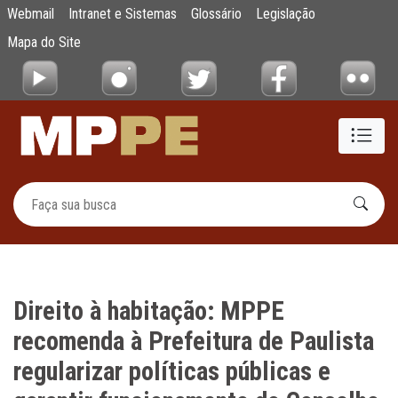
Direito à habitação: MPPE recomenda à Pref
Webmail
Intranet e Sistemas
Glossário
Legislação
Pular para o Conteúdo principal
Mapa do Site
Direito à habitação: MPPE
recomenda à Prefeitura de Paulista
regularizar políticas públicas e