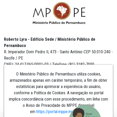
Roberto Lyra - Edifício Sede / Ministério Público de
Pernambuco
R. Imperador Dom Pedro II, 473 - Santo Antônio CEP 50.010-240 -
Recife / PE
CNPJ: 24.417.065/0001-03 / Telefone: (81) 3182-7000
O Ministério Público de Pernambuco utiliza cookies,
armazenados apenas em caráter temporário, a fim de obter
estatísticas para aprimorar a experiência do usuário,
Institucional
conforme a Política de Cookies. A navegação no portal
implica concordância com esse procedimento, em linha com
Comunicação
o Aviso de Privacidade do MPPE disponível
em
https://portal.mppe.mp.br/lgpd
.​​​​​​​