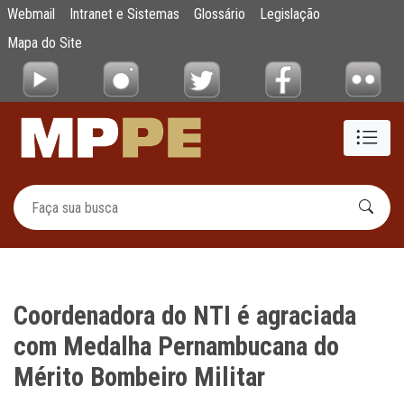
Coordenadora do NTI é agraciada com Meda
Webmail
Intranet e Sistemas
Glossário
Legislação
Pular para o Conteúdo principal
Mapa do Site
Coordenadora do NTI é agraciada
com Medalha Pernambucana do
Mérito Bombeiro Militar