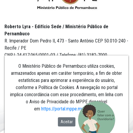
Roberto Lyra - Edifício Sede / Ministério Público de
Pernambuco
R. Imperador Dom Pedro II, 473 - Santo Antônio CEP 50.010-240 -
Recife / PE
CNPJ: 24.417.065/0001-03 / Telefone: (81) 3182-7000
O Ministério Público de Pernambuco utiliza cookies,
armazenados apenas em caráter temporário, a fim de obter
estatísticas para aprimorar a experiência do usuário,
Institucional
conforme a Política de Cookies. A navegação no portal
implica concordância com esse procedimento, em linha com
Comunicação
o Aviso de Privacidade do MPPE disponível
em
https://portal.mppe.mp.br/lgpd
.​​​​​​​
Aceitar