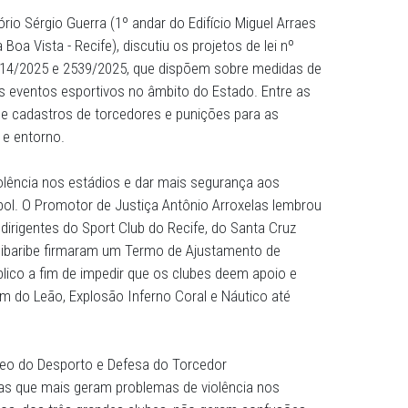
r do Núcleo do Desporto e Defesa do Torcedor (NUDTOR)
ambuco (MPPE), Promotor de Justiça Antônio Arroxelas, pa
eira (27) da audiência pública promovida pelas Comissões
 Justiça e de Segurança Pública e Defesa Social da Assemb
(Alepe).
da no Auditório Sérgio Guerra (1º andar do Edifício Miguel 
- bairro da Boa Vista - Recife), discutiu os projetos de lei 
0/2025, 2514/2025 e 2539/2025, que dispõem sobre medi
lência nos eventos esportivos no âmbito do Estado. Entr
estão as de cadastros de torcedores e punições para as
s estádios e entorno.
duzir a violência nos estádios e dar mais segurança aos
os de futebol. O Promotor de Justiça Antônio Arroxelas l