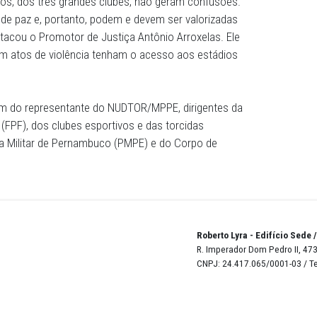
e ano, os dirigentes do Sport Club do Recife, do Santa Cr
Náutico Capibaribe firmaram um Termo de Ajustamento de
istério Público a fim de impedir que os clubes deem apoio
adas Jovem do Leão, Explosão Inferno Coral e Náutico at
r do Núcleo do Desporto e Defesa do Torcedor
as torcidas que mais geram problemas de violência nos
 organizados, dos três grandes clubes, não geram confus
m a cultura de paz e, portanto, podem e devem ser valoriz
lubes", destacou o Promotor de Justiça Antônio Arroxelas.
volvidos em atos de violência tenham o acesso aos está
ciparam, além do representante do NUDTOR/MPPE, dirigent
 Futebol (FPF), dos clubes esportivos e das torcidas