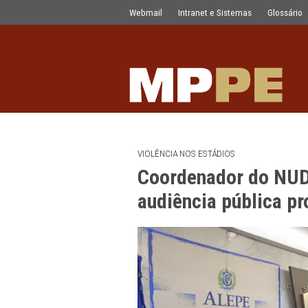
Coordenador do NUDTOR/MPPE partici
Pular para o Conteúdo principal
Webmail
Intranet e Sistemas
VIOLÊNCIA NOS ESTÁDIOS
Coordenador d
audiência públ