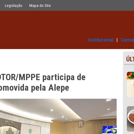
pa de audiência pública promovida 
Glossário
Legislação
Mapa do Site
Ins
o NUDTOR/MPPE participa de
ica promovida pela Alepe