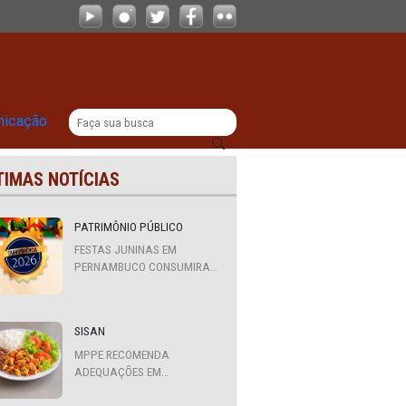
pela Alepe
|
titucional
Comunicação
ÚLTIMAS NOTÍCIAS
PATRIMÔNIO PÚBLICO
FESTAS JUNINAS EM
PERNAMBUCO CONSUMIRAM
R$ 310,7 MILHÕES DE
RECURSOS PÚBLICOS
SISAN