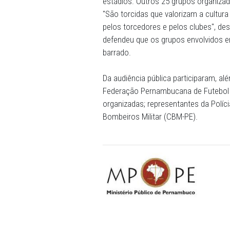
que em 11 de fevereiro dest
Futebol Clube e do Clube 
Conduta (TAC) junto ao Min
acesso às torcidas organiz
Morrer.
De acordo com Coordenado
(NUDTOR/MPPE), estas são 
estádios. Outros 25 grupos
"São torcidas que valoriza
pelos torcedores e pelos c
defendeu que os grupos en
barrado.
Da audiência pública parti
Federação Pernambucana de