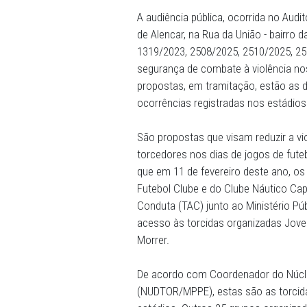
29/05/2025 - O Coordenado
Ministério Público de Pern
na manhã da última terça-f
Constituição, Legislação e
Legislativa de Pernambuco 
A audiência pública, ocorri
de Alencar, na Rua da União 
1319/2023, 2508/2025, 251
segurança de combate à vio
propostas, em tramitação, 
ocorrências registradas no
São propostas que visam re
torcedores nos dias de jog