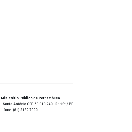
uz
 e
é
ões.
adas
 Ele
dios
es da