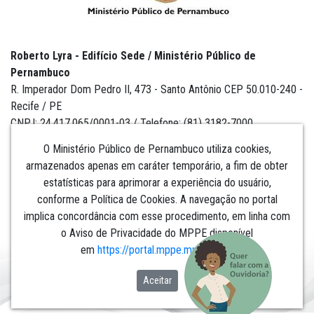
Roberto Lyra - Edifício Sede / Ministério Público de
Pernambuco
R. Imperador Dom Pedro II, 473 - Santo Antônio CEP 50.010-240 -
Recife / PE
CNPJ: 24.417.065/0001-03 / Telefone: (81) 3182-7000
O Ministério Público de Pernambuco utiliza cookies,
armazenados apenas em caráter temporário, a fim de obter
estatísticas para aprimorar a experiência do usuário,
Institucional
conforme a Política de Cookies. A navegação no portal
implica concordância com esse procedimento, em linha com
Comunicação
o Aviso de Privacidade do MPPE disponível
em
https://portal.mppe.mp.br/lgpd
.​​​​​​​
Aceitar