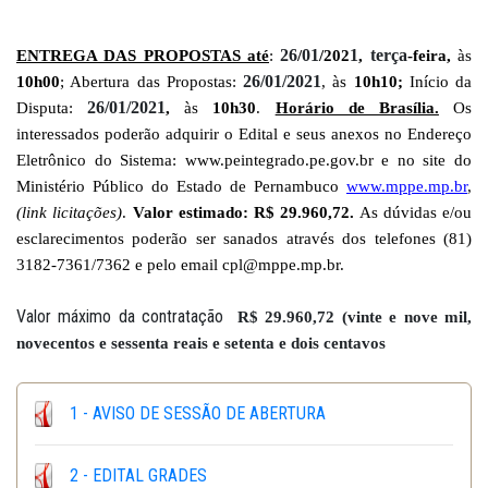
26
01
1
terça
ENTREGA DAS PROPOSTAS até
:
/
/202
,
-feira,
às
26/01/2021
10h00
; Abertura das Propostas:
, às
10h10;
Início da
26/01/2021
Disputa:
,
às
10h30
.
Horário de Brasília.
Os
interessados poderão adquirir o Edital e seus anexos no Endereço
Eletrônico do Sistema: www.peintegrado.pe.gov.br e no site do
Ministério Público do Estado de Pernambuco
www.mppe.mp.br
,
(link licitações)
.
Valor estimado: R$ 29.960,72.
As dúvidas e/ou
esclarecimentos poderão ser sanados através dos telefones (81)
3182-7361/7362 e pelo email cpl@mppe.mp.br.
Valor máximo da contratação
R$ 29.960,72 (vinte e nove mil,
novecentos e sessenta reais e setenta e dois centavos
1 - AVISO DE SESSÃO DE ABERTURA
2 - EDITAL GRADES