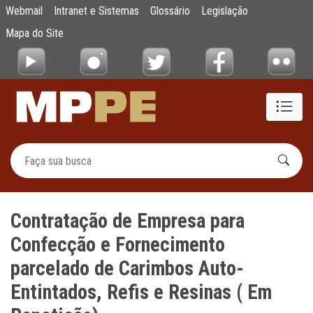
Contratação de Empresa para Confecção e F
Webmail
Intranet e Sistemas
Glossário
Legislação
Pular para o Conteúdo principal
Mapa do Site
Contratação de Empresa para
Confecção e Fornecimento
parcelado de Carimbos Auto-
Entintados, Refis e Resinas ( Em