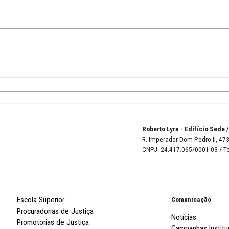
a gráfica para a impressão de peças gráficas institucionais para 
ABERTURA 2
co
Robert
R. Imp
CNPJ: 