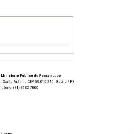
o Ministério Público de Pernambuco, em conformidade com o Termo d
o Lyra - Edifício Sede / Ministério Público de Pernambuco
erador Dom Pedro II, 473 - Santo Antônio CEP 50.010-240 - Recife / P
24.417.065/0001-03 / Telefone: (81) 3182-7000