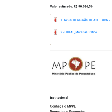
OBJETO
:
Contratação de empres
Referência, Anexo V do Edital.
Valor estimado: R$ 90.026,56
1- AVISO DE SESSÃO DE 
2 - EDITAL_Material Gráfi