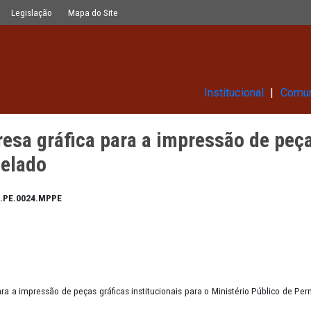
 a impressão de peças gráficas insti
Glossário
Legislação
Mapa do Site
Ins
 empresa gráfica para a impres
 - Cancelado
5.2019.CPL.PE.0024.MPPE
1/2019
019