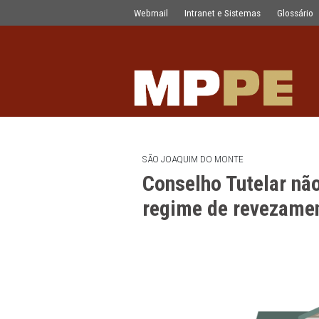
Conselho Tutelar não poderá mais f
Pular para o Conteúdo principal
Webmail
Intranet e Sistemas
SÃO JOAQUIM DO MONTE
Conselho Tutel
regime de rev