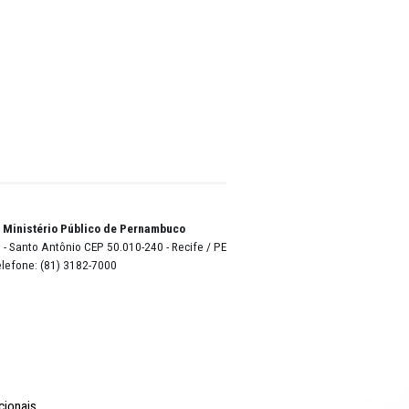
amentos
do
onselho
emana e
que
s
s, à
pio e ao
te para