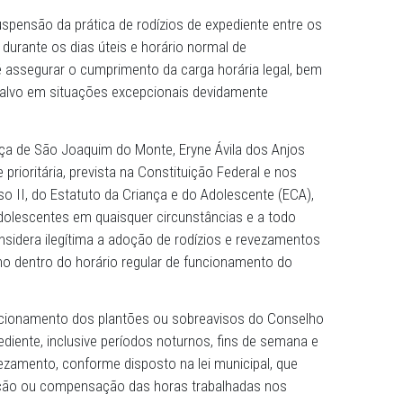
utelar do município de São Joaquim do Monte, no Agreste
iariamente, sem interrupções, com a presença de todos o
gular de trabalho dos dias úteis. A recomendação é da
le município, publicada na edição do Diário Oficial Eletrô
ambuco (MPPE) do dia 4 de junho de 2024.
ediata suspensão da prática de rodízios de expediente e
 tutelares durante os dias úteis e horário normal de
objetivo é assegurar o cumprimento da carga horária leg
decisões, salvo em situações excepcionais devidamente
 de Justiça de São Joaquim do Monte, Eryne Ávila dos A
 integral e prioritária, prevista na Constituição Federal e 
 único, inciso II, do Estatuto da Criança e do Adolescente 
ianças e adolescentes em quaisquer circunstâncias e a t