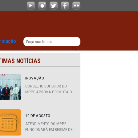
|
titucional
Comunicação
ÚLTIMAS NOTÍCIAS
m
INOVAÇÃO
CONSELHO SUPERIOR DO
MPPE APROVA PERMUTA DE
QUATRO PROMOTORES COM
MPS DA BAHIA, CEARÁ E
PARAÍBA
10 DE AGOSTO