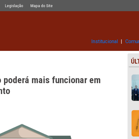
uncionar em regime de revezamento
Glossário
Legislação
Mapa do Site
Ins
ar não poderá mais funcionar e
ezamento