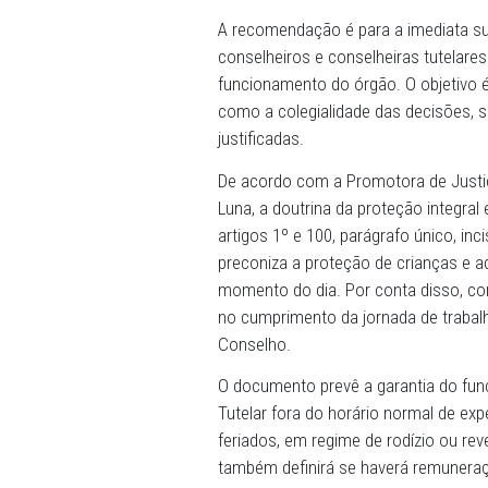
07/06/2024 - O Conselho T
Estado, deverá funcionar d
conselheiros na jornada re
Promotoria de Justiça daque
Ministério Público de Pern
A recomendação é para a im
conselheiros e conselheiras
funcionamento do órgão. O 
como a colegialidade das 
justificadas.
De acordo com a Promotora
Luna, a doutrina da proteção
artigos 1º e 100, parágrafo
preconiza a proteção de cr