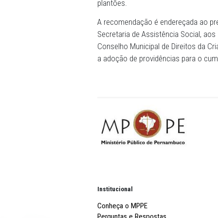
momento do dia. Por conta 
no cumprimento da jornada 
Conselho.
O documento prevê a garan
Tutelar fora do horário nor
feriados, em regime de rod
também definirá se haver
plantões.
A recomendação é endereçad
Secretaria de Assistência 
Conselho Municipal de Dir
a adoção de providências 