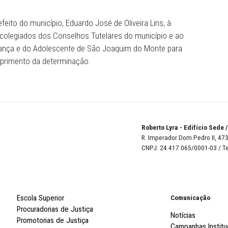
disso, considera ilegítima a adoção de rodízios e revez
de trabalho dentro do horário regular de funcionamento 
tia do funcionamento dos plantões ou sobreavisos do C
mal de expediente, inclusive períodos noturnos, fins de s
ízio ou revezamento, conforme disposto na lei municipal, 
á remuneração ou compensação das horas trabalhadas no
a ao prefeito do município, Eduardo José de Oliveira Lin
Social, aos colegiados dos Conselhos Tutelares do municí
eitos da Criança e do Adolescente de São Joaquim do Mon
para o cumprimento da determinação.