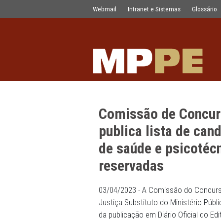
Comissão de Concurso para Promotor 
Pular para o Conteúdo principal
Webmail
Intranet e Sistemas
Comissão de C
publica lista 
de saúde e psi
reservadas