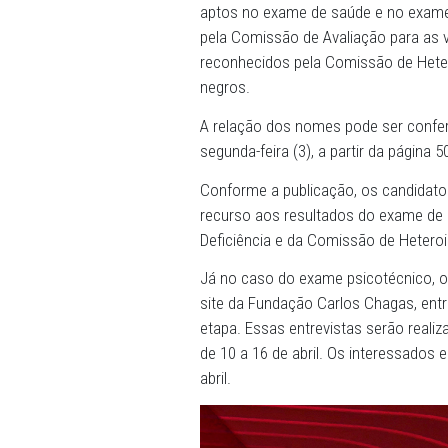
03/04/2023 - A Comissão d
Justiça Substituto do Mini
da publicação em Diário Ofi
aptos no exame de saúde e
pela Comissão de Avaliaçã
reconhecidos pela Comissã
negros.
A relação dos nomes pode s
segunda-feira (3), a partir d
Conforme a publicação, os 
recurso aos resultados d
Deficiência e da Comissão 
Já no caso do exame psicoté
site da Fundação Carlos Ch