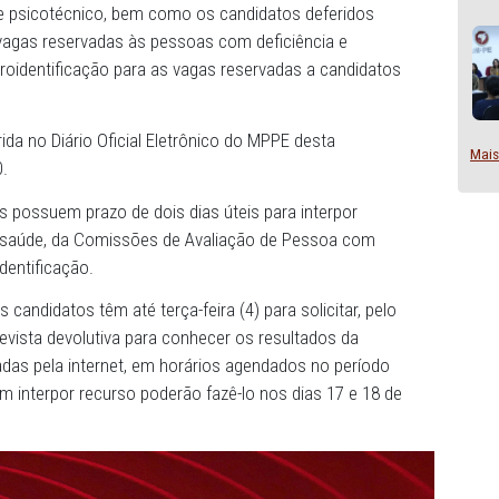
o Concurso para Cargos de Promotor de Justiça e Promo
stério Público de Pernambuco (MPPE) tornou públicas, por
cial do Edital nº 02/2023, as listas de candidatos conside
 no exame psicotécnico, bem como os candidatos defer
o para as vagas reservadas às pessoas com deficiência e
o de Heteroidentificação para as vagas reservadas a can
er conferida no Diário Oficial Eletrônico do MPPE desta
a página 50.
candidatos possuem prazo de dois dias úteis para interp
o exame de saúde, da Comissões de Avaliação de Pessoa
de Heteroidentificação.
cnico, os candidatos têm até terça-feira (4) para solicita
agas, entrevista devolutiva para conhecer os resultados 