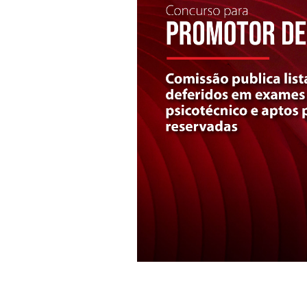
etapa. Essas entrevistas s
de 10 a 16 de abril. Os int
abril.