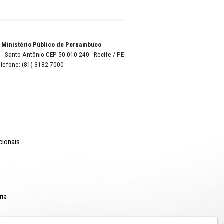
o Lyra - Edifício Sede / Ministério Público de Pernambuco
erador Dom Pedro II, 473 - Santo Antônio CEP 50.010-240 - Recife / P
24.417.065/0001-03 / Telefone: (81) 3182-7000