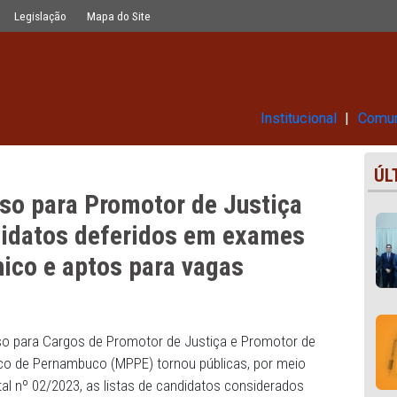
de Justiça publica lista de candida
Glossário
Legislação
Mapa do Site
Ins
oncurso para Promotor de Just
de candidatos deferidos em exa
cotécnico e aptos para vagas