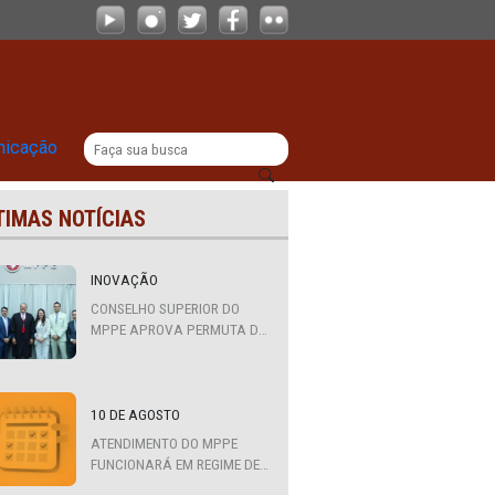
tos deferidos em exames de saúde e 
|
titucional
Comunicação
ÚLTIMAS NOTÍCIAS
iça
INOVAÇÃO
mes
CONSELHO SUPERIOR DO
MPPE APROVA PERMUTA DE
QUATRO PROMOTORES COM
MPS DA BAHIA, CEARÁ E
PARAÍBA
10 DE AGOSTO