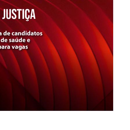
erão realizadas pela internet, em horários agendados no p
eressados em interpor recurso poderão fazê-lo nos dias 17