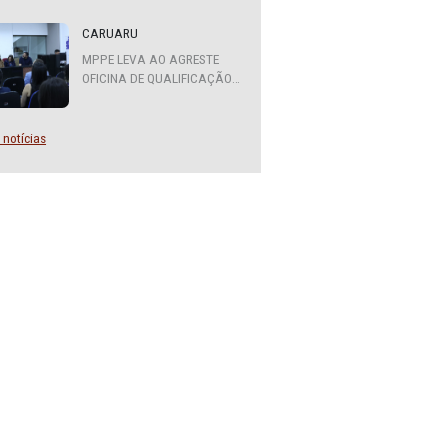
tor de
ATENDIMENTO DO MPPE
 meio
FUNCIONARÁ EM REGIME DE
rados
PLANTÃO
idos
CARUARU
MPPE LEVA AO AGRESTE
didatos
OFICINA DE QUALIFICAÇÃO
SOBRE DIVERSIDADE SEXUAL
E DE GÊNERO
Mais notícias
or
 com
r, pelo
da