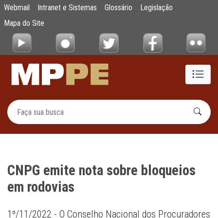
CNPG emite nota sobre bloqueios em rodov
Webmail
Intranet e Sistemas
Glossário
Legislação
Pular para o Conteúdo principal
Mapa do Site
CNPG emite nota sobre bloqueios
em rodovias
1º/11/2022 - O Conselho Nacional dos Procuradores