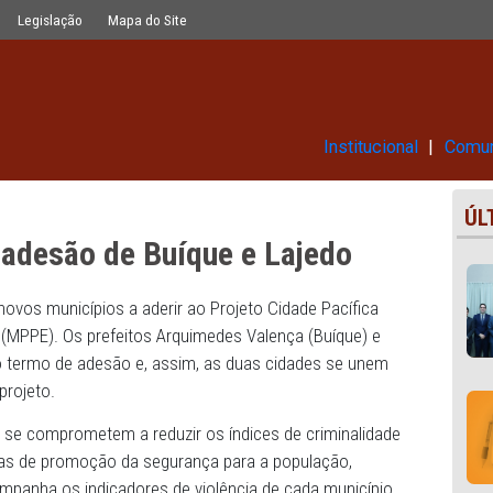
e e Lajedo
Glossário
Legislação
Mapa do Site
Ins
a tem adesão de Buíque e Lajed
do são os novos municípios a aderir ao Projeto Cidade Pac
ernambuco (MPPE). Os prefeitos Arquimedes Valença (Buíq
assinaram o termo de adesão e, assim, as duas cidades s
 parte do projeto.