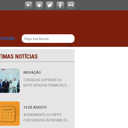
|
titucional
Comunicação
ÚLTIMAS NOTÍCIAS
o
INOVAÇÃO
ífica
CONSELHO SUPERIOR DO
MPPE APROVA PERMUTA DE
ue) e
QUATRO PROMOTORES COM
e unem
MPS DA BAHIA, CEARÁ E
PARAÍBA
10 DE AGOSTO