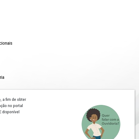
o Lyra - Edifício Sede / Ministério Público de Pernambuco
erador Dom Pedro II, 473 - Santo Antônio CEP 50.010-240 - Recife / P
24.417.065/0001-03 / Telefone: (81) 3182-7000
Comunicação
Notícias
Campanhas Institucionais
Publicações
Rádio MPPE
Reconhecimentos
Redes Sociais