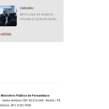
nalidade
ATENDIMENTO DO MPPE
,
FUNCIONARÁ EM REGIME DE
PLANTÃO
nicípio
. Os que
CARUARU
e são
MPPE LEVA AO AGRESTE
ório.
OFICINA DE QUALIFICAÇÃO
SOBRE DIVERSIDADE SEXUAL
 bem-
E DE GÊNERO
Mais notícias
eguro).
ea da