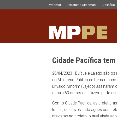
Cidade Pacífica tem adesão de Buíqu
Pular para o Conteúdo principal
Webmail
Intranet e Sistemas
Cidade Pacífic
28/04/2023 - Buíque e Laje
do Ministério Público de P
Erivaldo Amorim (Lajedo) 
a mais 63 outras que fazem