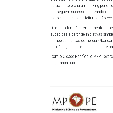
Com o Cidade Pacífica, as 
locais, desenvolvendo açõ
previstas no projeto, o qu
participante e cria um rank
conseguem sucesso, realiz
escolhidos pelas prefeitura
O projeto também tem o mér
sucedidas a partir de inici
estabelecimentos comercia
solidárias, transporte paci
Com o Cidade Pacífica, o 
segurança pública.