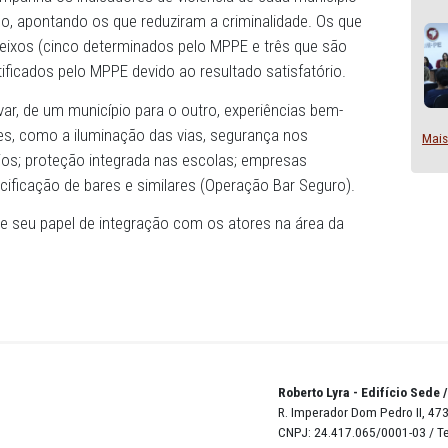
prefeituras se comprometem a reduzir os índices de crimi
es concretas de promoção da segurança para a população
al ainda acompanha os indicadores de violência de cada mu
ing periódico, apontando os que reduziram a criminalidade
ando oito eixos (cinco determinados pelo MPPE e três qu
s) são certificados pelo MPPE devido ao resultado satisfat
ito de levar, de um município para o outro, experiências
ativas simples, como a iluminação das vias, segurança nos
is/bancários; proteção integrada nas escolas; empresas
ficador e pacificação de bares e similares (Operação Bar S
MPPE exerce seu papel de integração com os atores na ár