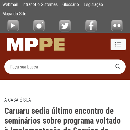
Caruaru sedia último encontro de seminári
Webmail
Intranet e Sistemas
Glossário
Legislação
Pular para o Conteúdo principal
Mapa do Site
A CASA É SUA
Caruaru sedia último encontro de
seminários sobre programa voltado