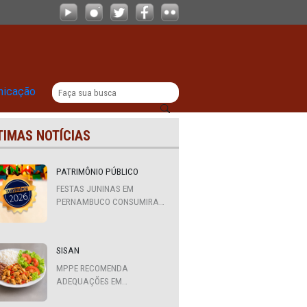
ento à violência política contra as 
|
titucional
Comunicação
ÚLTIMAS NOTÍCIAS
PATRIMÔNIO PÚBLICO
FESTAS JUNINAS EM
PERNAMBUCO CONSUMIRAM
R$ 310,7 MILHÕES DE
RECURSOS PÚBLICOS
a 
SISAN
 