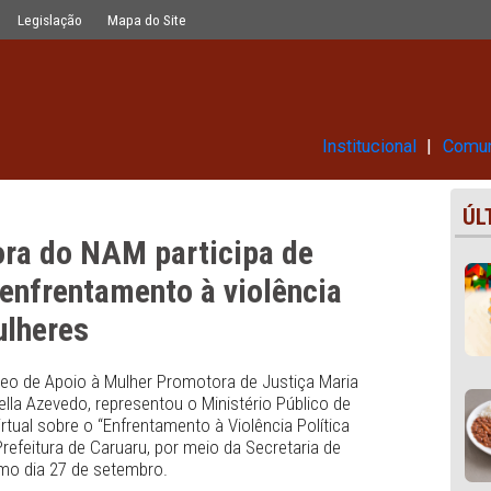
pa de evento virtual sobre enfrentam
Glossário
Legislação
Mapa do Site
Ins
denadora do NAM participa de
 sobre enfrentamento à violência
a as mulheres
a do Núcleo de Apoio à Mulher Promotora de Justiça Mari
ianca Stella Azevedo, representou o Ministério Público de