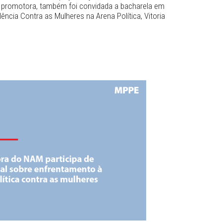
 a hegemonia masculina e branca, principalmente, nos esp
onamento de políticas públicas, de gerenciamento de recur
raso dos direitos políticos das mulheres”, concluiu a promo
tivo debater sobre os fatores que envolvem a violência con
 a fim de contribuir para uma educação não sexista, em qu
ulheres nos mais diversos espaços seja exercida de forma
ência. Além da promotora, também foi convidada a bacharela 
rea de Violência Contra as Mulheres na Arena Política, Vito