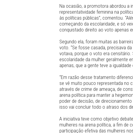
Pernambuco (MPPE) em um ev
contra as Mulheres” promovi
Políticas para Mulheres (SP
Na ocasião, a promotora abo
representatividade feminin
às políticas públicas”, com
começando da escolaridade
conquistado direito ao voto
Segundo ela, foram muitas 
voto. “Se fosse casada, pre
votava, porque o voto era c
escolaridade da mulher gera
apenas, que a gente teve a 
“Em razão desse tratamento 
se vê muito pouco representa
através de crime de ameaça