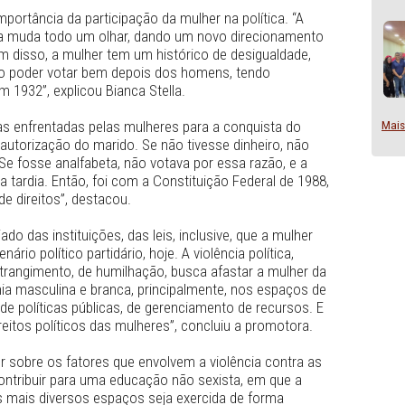
ento virtual sobre o “Enfrentamento à Violência Política
do pela Prefeitura de Caruaru, por meio da Secretaria de 
M), no último dia 27 de setembro. 
rdou a importância da participação da mulher na política.
a na política muda todo um olhar, dando um novo direcion
entou. “Além disso, a mulher tem um histórico de desiguald
, e só veio poder votar bem depois dos homens, tendo 
 apenas em 1932”, explicou Bianca Stella.
as barreiras enfrentadas pelas mulheres para a conquista 
cisava da autorização do marido. Se não tivesse dinheiro,
ensitário. Se fosse analfabeta, não votava por essa razão,
lmente era tardia. Então, foi com a Constituição Federal d
igualdade de direitos”, destacou.
diferenciado das instituições, das leis, inclusive, que a m
da no cenário político partidário, hoje. A violência política
, de constrangimento, de humilhação, busca afastar a mul