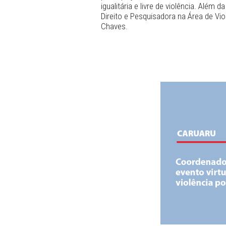
arena política para manter
poder de decisão, de direci
isso vai concluir todo o at
A iniciativa teve como obje
mulheres na arena política,
participação efetiva das m
igualitária e livre de viol
Direito e Pesquisadora na Á
Chaves.