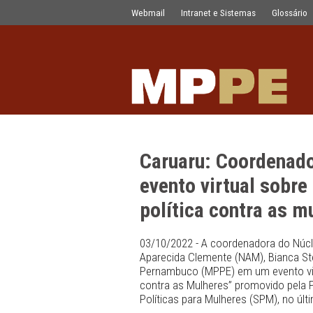
Caruaru: Coordenadora do NAM partici
Pular para o Conteúdo principal
Webmail
Intranet e Sistemas
Caruaru: Coor
evento virtual
política contr
03/10/2022 - A coordenador
Aparecida Clemente (NAM), B