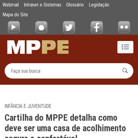
Cartilha do MPPE detalha como deve ser um
Webmail
Intranet e Sistemas
Glossário
Legislação
Pular para o Conteúdo principal
Mapa do Site
INFÂNCIA E JUVENTUDE
Cartilha do MPPE detalha como
deve ser uma casa de acolhimento