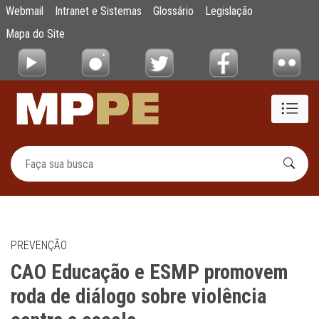
CAO Educação e ESMP promovem roda de diá
Webmail
Intranet e Sistemas
Glossário
Legislação
Pular para o Conteúdo principal
Mapa do Site
PREVENÇÃO
CAO Educação e ESMP promovem
roda de diálogo sobre violência