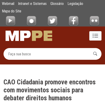
CAO Cidadania promove encontros com movi
Webmail
Intranet e Sistemas
Glossário
Legislação
Pular para o Conteúdo principal
Mapa do Site
CAO Cidadania promove encontros
com movimentos sociais para
debater direitos humanos