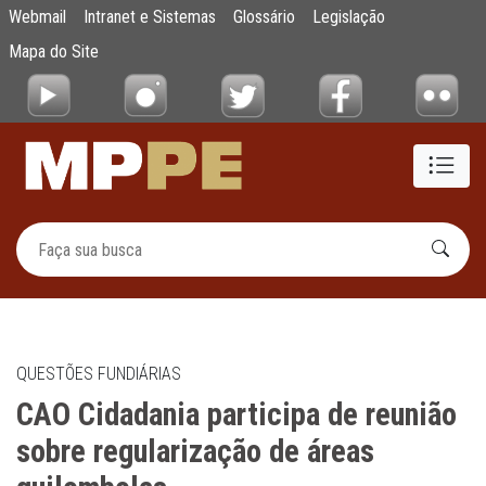
CAO Cidadania participa de reunião sobre 
Webmail
Intranet e Sistemas
Glossário
Legislação
Pular para o Conteúdo principal
Mapa do Site
QUESTÕES FUNDIÁRIAS
CAO Cidadania participa de reunião
sobre regularização de áreas