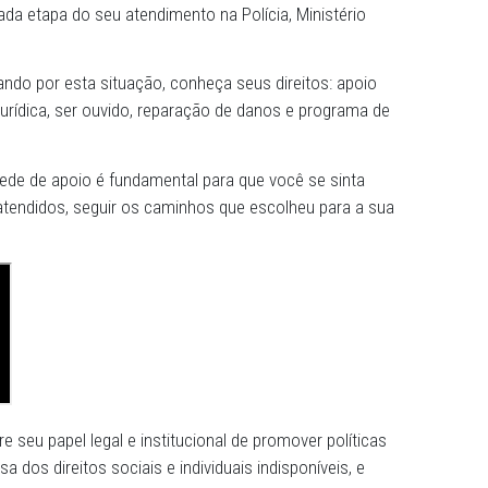
s sociais do MPPE, foram distribuídos cartazes e folders
mbém foi disponibilizado um Hotsite com as principais
o: https://sites.google.com/mppe.mp.br/reviv
exemplo, a campanha alerta: “Ser vítima de violência dei
 é no centro de todo o processo. É para a vítima que as
das em cada etapa do seu atendimento na Polícia, Minist
 está passando por esta situação, conheça seus direitos: 
ientação jurídica, ser ouvido, reparação de danos e prog
com uma rede de apoio é fundamental para que você se s