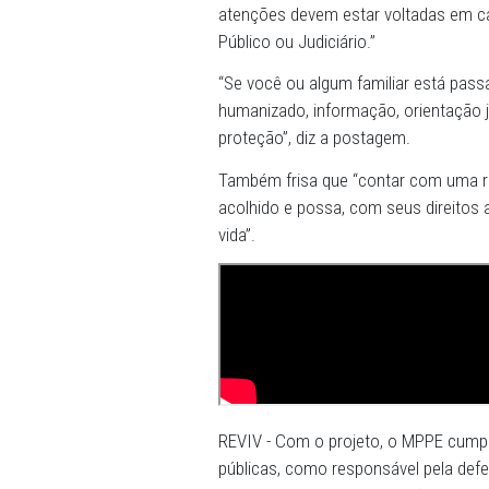
Além de postagens nas rede
Promotorias de Justiça. Ta
informações sobre o projet
Em uma das postagens, por 
marcas. Por isso, seu lugar
atenções devem estar volta
Público ou Judiciário.”
“Se você ou algum familiar
humanizado, informação, or
proteção”, diz a postagem.
Também frisa que “contar 