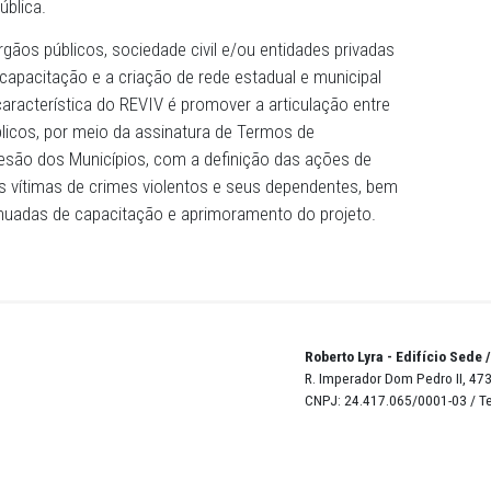
 direitos atendidos, seguir os caminhos que escolheu pa
PPE cumpre seu papel legal e institucional de promover po
pela defesa dos direitos sociais e individuais indisponívei
o Penal Pública.
tuições, órgãos públicos, sociedade civil e/ou entidades 
 plano de capacitação e a criação de rede estadual e mun
ia. Outra característica do REVIV é promover a articulaçã