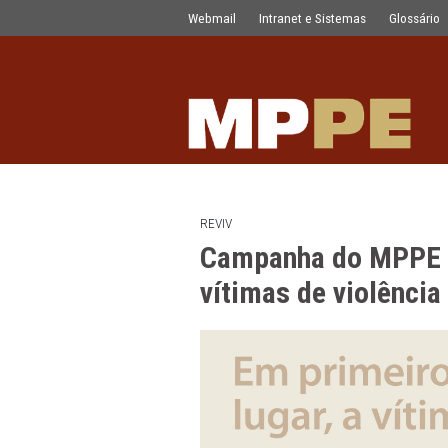
Campanha do MPPE leva informações 
Pular para o Conteúdo principal
Webmail
Intranet e Sistemas
REVIV
Campanha do M
vítimas de vio