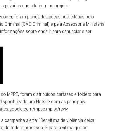
s de apoio, o Ministério Público de Pernambuco (MPPE) lan
 suas redes sociais, a campanha “Em primeiro lugar, a víti
Projeto REVIV – Rede de Apoio às Vítimas de Violência, que
ssibilitar o atendimento e acolhimento humanizados às ví
pendentes, proporcionando o acesso à assistência social,
om atuação integrada e transversal das Instituições, órgã
/ou entidades privadas que aderirem ao projeto.
 a quem recorrer, foram planejadas peças publicitárias pe
 à Atuação Criminal (CAO Criminal) e pela Assessoria Mini
CS) com informações sobre onde ir para denunciar e ser