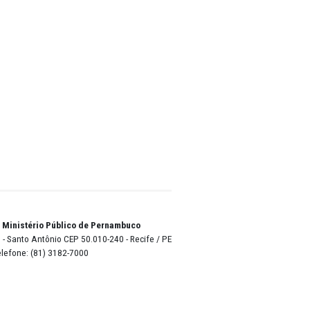
ra a sua
líticas
s, e
privadas
icipal
o entre