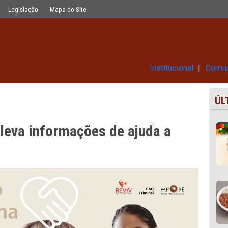
de ajuda a vítimas de violência
Glossário
Legislação
Mapa do Site
Ins
PPE leva informações de ajuda
lência