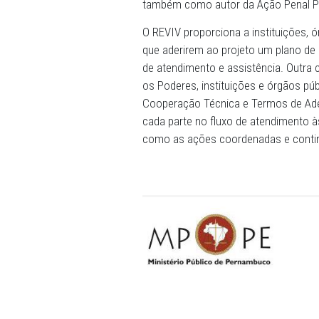
acolhido e possa, com seus
vida”.
REVIV - Com o projeto, o M
públicas, como responsável 
também como autor da Açã
O REVIV proporciona a insti
que aderirem ao projeto um
de atendimento e assistênc