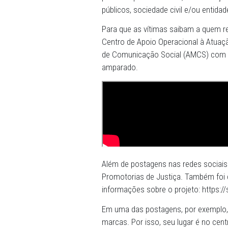
de seus direitos e de rede
nesta segunda-feira (4), em
é uma iniciativa ligada ao 
criado com o intuito de po
crimes violentos e seus de
psicoterápica e à saúde, c
públicos, sociedade civil e
Para que as vítimas saibam
Centro de Apoio Operacional
de Comunicação Social (AM
amparado.