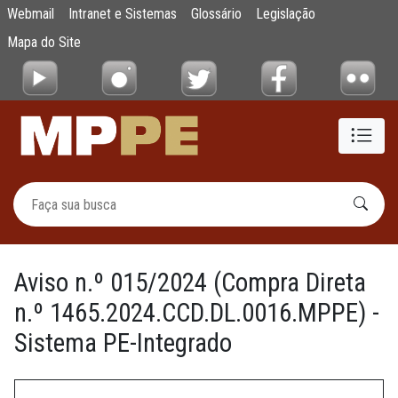
Aviso n.º 015/2024 (Compra Direta n.º 14
Webmail
Intranet e Sistemas
Glossário
Legislação
Pular para o Conteúdo principal
Mapa do Site
Aviso n.º 015/2024 (Compra Direta
n.º 1465.2024.CCD.DL.0016.MPPE) -
Sistema PE-Integrado