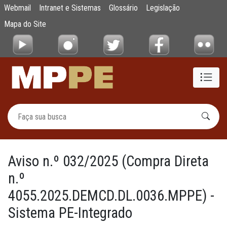
Aviso n.º 032/2025 (Compra Direta n.º 40
Webmail
Intranet e Sistemas
Glossário
Legislação
Pular para o Conteúdo principal
Mapa do Site
Aviso n.º 032/2025 (Compra Direta
n.º
4055.2025.DEMCD.DL.0036.MPPE) -
Sistema PE-Integrado