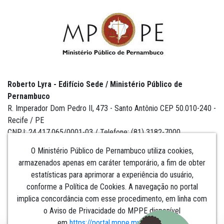
Roberto Lyra - Edifício Sede / Ministério Público de
Pernambuco
R. Imperador Dom Pedro II, 473 - Santo Antônio CEP 50.010-240 -
Recife / PE
CNPJ: 24.417.065/0001-03 / Telefone: (81) 3182-7000
O Ministério Público de Pernambuco utiliza cookies,
armazenados apenas em caráter temporário, a fim de obter
estatísticas para aprimorar a experiência do usuário,
Institucional
conforme a Política de Cookies. A navegação no portal
implica concordância com esse procedimento, em linha com
Comunicação
o Aviso de Privacidade do MPPE disponível
em
https://portal.mppe.mp.br/lgpd
.​​​​​​​