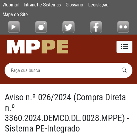
Aviso n.º 026/2024 (Compra Direta n.º 33
Webmail
Intranet e Sistemas
Glossário
Legislação
Pular para o Conteúdo principal
Mapa do Site
Aviso n.º 026/2024 (Compra Direta
n.º
3360.2024.DEMCD.DL.0028.MPPE) -
Sistema PE-Integrado