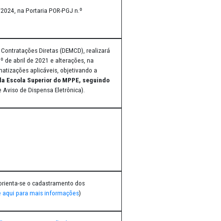
n.º 031/2024, na Portaria POR-PGJ n.º 2.245/2024 e demais
de Referência (Anexo IV deste Aviso de Dispensa Eletrônica).
Resolução RES-PGJ n.º 031/2024, na Portaria POR-PGJ n.º
rtamento Ministerial de Contratações Diretas (DEMCD), realizará
, da Lei n.º 14.133, de 1º de abril de 2021 e alterações, na
.245/2024 e demais normatizações aplicáveis, objetivando a
evista Jurídica Digital da Escola Superior do MPPE, seguindo
erência (Anexo IV deste Aviso de Dispensa Eletrônica).