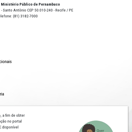
ado
o Lyra - Edifício Sede / Ministério Público de Pernambuco
erador Dom Pedro II, 473 - Santo Antônio CEP 50.010-240 - Recife / P
24.417.065/0001-03 / Telefone: (81) 3182-7000
Comunicação