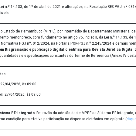
.º 14.133, de 1º de abril de 2021 e alterações, na Resolução RES-PGJ 
forme condições, quantidades e especificações constantes do Termo 
nciso II, da Lei n.º 14.133, de 1º de abril de 2021 e alterações, na 
zações aplicáveis
ério Público do Estado de Pernambuco (MPPE), por intermédio do Depa
rio de julgamento menor preço, com fundamento no artigo 75, inciso II
na Instrução Normativa PGJ nº. 012/2024, na Portaria POR-PGJ n.º 2
cializada em Diagramação e publicação digital científica para R
s
, conforme quantidades e especificações constantes do Termo de Ref
ão de propostas
se de lances: 22/04/2026, às 09:00
fase de lances: 27/04/2026, às 09:00