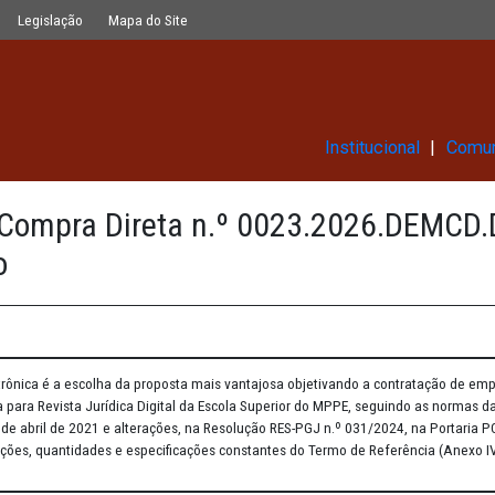
n.º 0023.2026.DEMCD.DL.0005.MPPE) 
Glossário
Legislação
Mapa do Site
Ins
/2026 (Compra Direta n.º 0023.
egrado
dispensa eletrônica é a escolha da proposta mais vantajosa objetiv
tal científica para Revista Jurídica Digital da Escola Superior do 