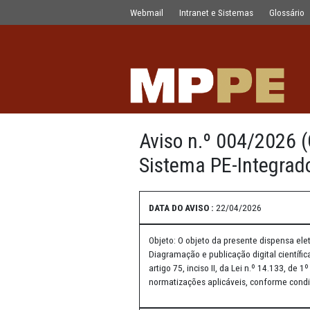
Aviso n.º 004/2026 (Compra Direta 
Pular para o Conteúdo principal
Webmail
Intranet e Sistemas
Aviso n.º 004
Sistema PE-Int
DATA DO AVISO :
22/04/2026
Objeto: O objeto da presente 
Diagramação e publicação digi