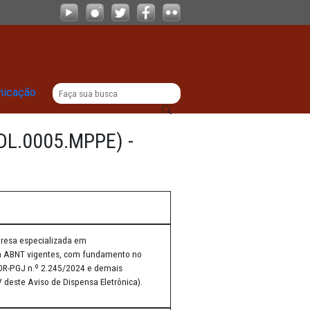
- Sistema PE-Integrado
|
titucional
Comunicação
2026.DEMCD.DL.0005.MPPE) -
ando a contratação de empresa especializada em
MPPE, seguindo as normas da ABNT vigentes, com fundamento no