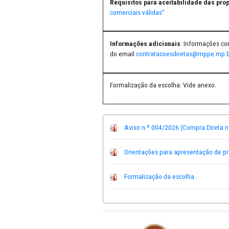
Procedimento para cadastra
interessados junto ao referid
Requisitos para aceitabilid
comerciais válidas"
Informações adicionais
: In
do email
contratacoesdireta
Formalização da escolha: Vid