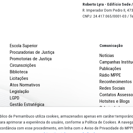
pra Direta n.º 0023.2026.DEMCD.DL.0005.MPPE) - Sistema PE-Integr
ntação de propostas comerciais
Robert
R. Imp
CNPJ: 
Escola Superior
Procuradorias de Justiça