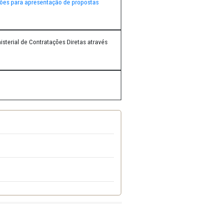
 Sistema PE-Integrado, orienta-se o cadastramento dos
ônica em epígrafe (
clique aqui para mais informações
)
nexo intitulado
"Orientações para apresentação de propostas
nte o Departamento Ministerial de Contratações Diretas através