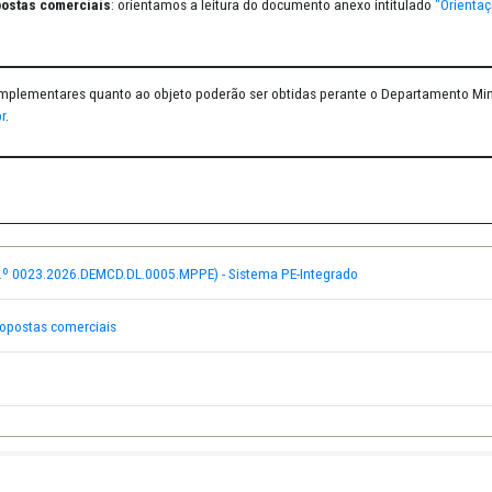
mento no Sistema PE-Integrado
: Em razão da adesão deste MPPE ao
o sistema, como condição para efetiva participação na dispensa eletr
ade das propostas comerciais
: orientamos a leitura do documento a
formações complementares quanto ao objeto poderão ser obtidas pera
s@mppe.mp.br
.
e anexo.