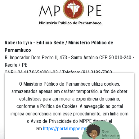
Roberto Lyra - Edifício Sede / Ministério Público de
Pernambuco
R. Imperador Dom Pedro II, 473 - Santo Antônio CEP 50.010-240 -
Recife / PE
CNPJ: 24.417.065/0001-03 / Telefone: (81) 3182-7000
O Ministério Público de Pernambuco utiliza cookies,
armazenados apenas em caráter temporário, a fim de obter
estatísticas para aprimorar a experiência do usuário,
Institucional
conforme a Política de Cookies. A navegação no portal
implica concordância com esse procedimento, em linha com
Comunicação
o Aviso de Privacidade do MPPE disponível
em
https://portal.mppe.mp.br/lgpd
.​​​​​​​