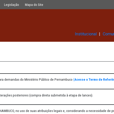
Glossário
Legislação
Mapa do Site
Ins
2022
 sobrepor para demandas do Ministério Público de Pernambuco
(
Ace
8.666/1993, e alterações posteriores (compra direta submetida à etapa d