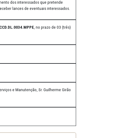
ando a necessidade de promoção de procedimentos de
ITAÇÃO, leva ao conhecimento dos interessados que pretende
 que possui interesse em receber lances de eventuais interessados.
ra Direta nº
0103.2022.CCD.DL.0034.MPPE
, no prazo de 03 (três)
 de Brasília-DF).
s
descritos aqui
.
sterial da Divisão de Serviços e Manutenção, Sr. Guilherme Girão
.br.