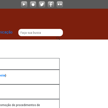
|
titucional
Comunicação
sse o Termo de Referência
)
e lances).