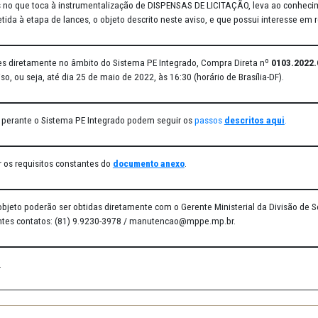
ADO DE PERNAMBUCO, no uso de suas atribuições legais e, consider
ransparentes no que toca à instrumentalização de DISPENSAS DE LIC
itação, submetida à etapa de lances, o objeto descrito neste aviso, e
sentar lances diretamente no âmbito do Sistema PE Integrado, Comp
ção deste aviso, ou seja, até dia 25 de maio de 2022, às 16:30 (horário
e cadastrar perante o Sistema PE Integrado podem seguir os
passo
rão observar os requisitos constantes do
documento anexo
.
uanto ao objeto poderão ser obtidas diretamente com o Gerente Mini
édio dos seguintes contatos: (81) 9.9230-3978 / manutencao@mppe.mp