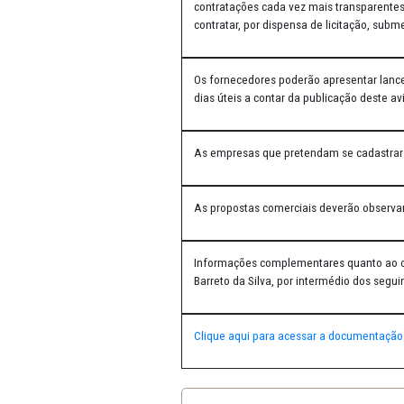
O MINISTÉRIO PÚBLICO DO EST
contratações cada vez mais t
contratar, por dispensa de lic
Os fornecedores poderão apre
dias úteis a contar da publica
As empresas que pretendam s
As propostas comerciais deve
Informações complementares q
Barreto da Silva, por interm