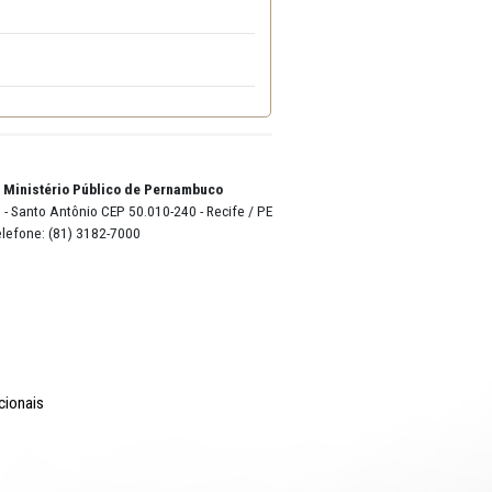
o Lyra - Edifício Sede / Ministério Público de Pernambuco
erador Dom Pedro II, 473 - Santo Antônio CEP 50.010-240 - Recife / P
24.417.065/0001-03 / Telefone: (81) 3182-7000