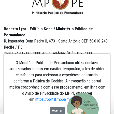
Roberto Lyra - Edifício Sede / Ministério Público de
Pernambuco
R. Imperador Dom Pedro II, 473 - Santo Antônio CEP 50.010-240 -
Recife / PE
CNPJ: 24.417.065/0001-03 / Telefone: (81) 3182-7000
O Ministério Público de Pernambuco utiliza cookies,
armazenados apenas em caráter temporário, a fim de obter
estatísticas para aprimorar a experiência do usuário,
Institucional
conforme a Política de Cookies. A navegação no portal
implica concordância com esse procedimento, em linha com
Comunicação
o Aviso de Privacidade do MPPE disponível
em
https://portal.mppe.mp.br/lgpd
.​​​​​​​
Aceitar