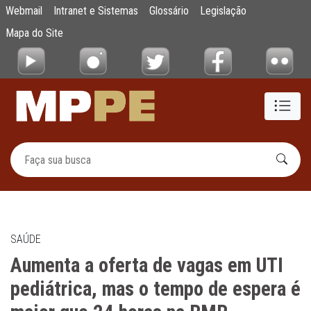
Aumenta a oferta de vagas em UTI pediátri
Webmail
Intranet e Sistemas
Glossário
Legislação
Pular para o Conteúdo principal
Mapa do Site
SAÚDE
Aumenta a oferta de vagas em UTI
pediátrica, mas o tempo de espera é