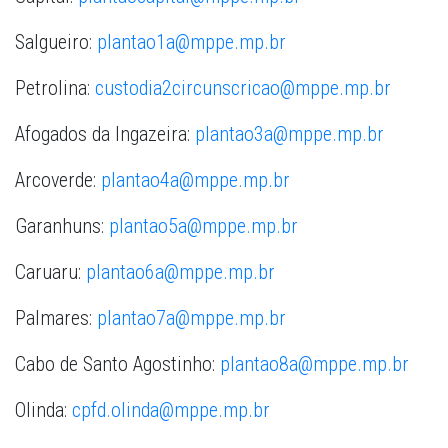
Salgueiro:
plantao1a@mppe.mp.br
Petrolina:
custodia2circunscricao@mppe.mp.br
Afogados da Ingazeira:
plantao3a@mppe.mp.br
Arcoverde:
plantao4a@mppe.mp.br
Garanhuns:
plantao5a@mppe.mp.br
Caruaru:
plantao6a@mppe.mp.br
Palmares:
plantao7a@mppe.mp.br
Cabo de Santo Agostinho:
plantao8a@mppe.mp.br
Olinda:
cpfd.olinda@mppe.mp.br