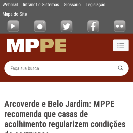
Arcoverde e Belo Jardim: MPPE recomenda 
Webmail
Intranet e Sistemas
Glossário
Legislação
Pular para o Conteúdo principal
Mapa do Site
Arcoverde e Belo Jardim: MPPE
recomenda que casas de
acolhimento regularizem condições