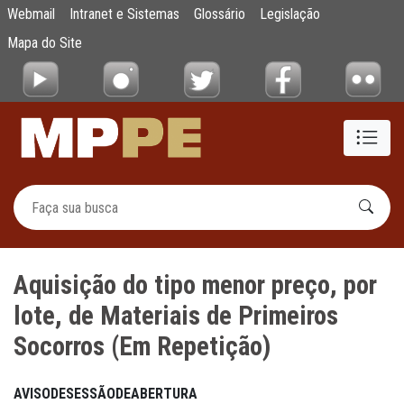
Aquisição do tipo menor preço, por lote, de
Webmail
Intranet e Sistemas
Glossário
Legislação
Pular para o Conteúdo principal
Mapa do Site
Aquisição do tipo menor preço, por
lote, de Materiais de Primeiros
Socorros (Em Repetição)
AVISO
DE
SESSÃO
DE
ABERTURA