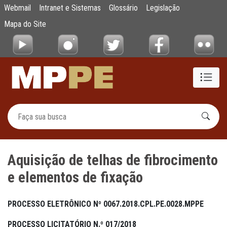
Aquisição de telhas de fibrocimento e elem
Webmail
Intranet e Sistemas
Glossário
Legislação
Pular para o Conteúdo principal
Mapa do Site
Aquisição de telhas de fibrocimento
e elementos de fixação
PROCESSO ELETRÔNICO Nº 0067.2018.CPL.PE.0028.MPPE
PROCESSO LICITATÓRIO N.º 017/2018