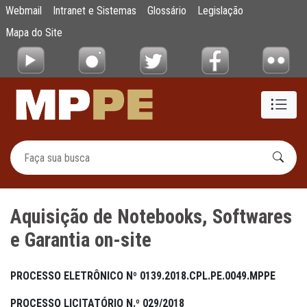
Aquisição de Notebooks, Softwares e Garant
Webmail
Intranet e Sistemas
Glossário
Legislação
Pular para o Conteúdo principal
Mapa do Site
Aquisição de Notebooks, Softwares
e Garantia on-site
PROCESSO ELETRÔNICO Nº 0139.2018.CPL.PE.0049.MPPE
PROCESSO LICITATÓRIO N.º 029/2018