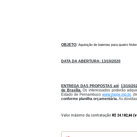
OBJETO
:
Aquisição de baterias pa
DATA DA ABERTURA: 13/10/20
ENTREGA DAS PROPOSTAS a
de Brasília.
Os
interessados
po
Estado
de
Pernambuco
www.mp