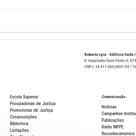
.
As
d
úvidas
e/ou
esclarecimentos
poderão
ser
sanados
através
do e
(vinte e quatro mil, cento e oitenta e dois reais e sesse
 24.182,66
ERTURA
Robert
R. Imp
CNPJ: 