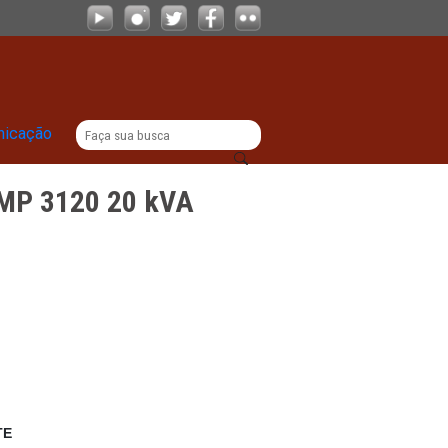
|
titucional
Comunicação
 Logmaster LMP 3120 20 kVA
RA
L.PE.0041.MPPE
0/2020
2020