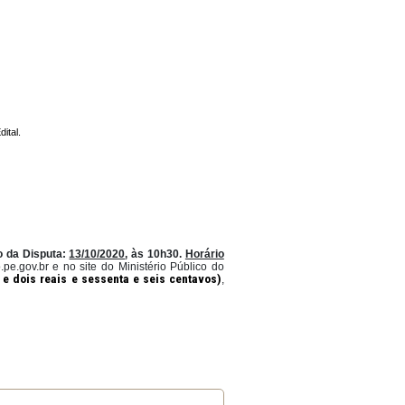
 DE PEQUENO PORTE
tar 123/2006)
ferência-TR Anexo II do Edital.
10/2020
, às 10
h10;
Início da Disputa:
13/10/2020
,
às
10h30
.
Horári
istema:
www.peintegrado.pe.gov.br
e no
site
do
Ministério
Público
d
tro mil, cento e oitenta e dois reais e sessenta e seis centavos)