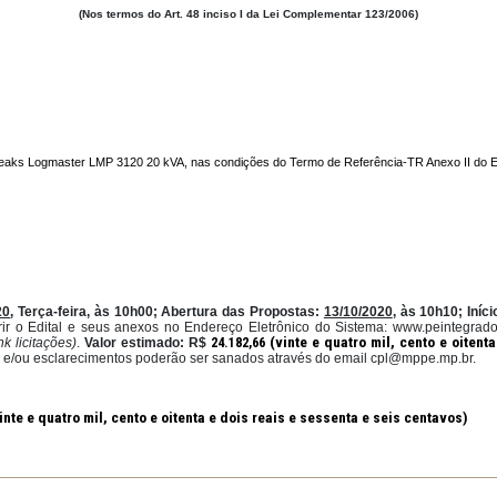
EXCLUSIVO PARA MICROEMPRESA E EMPRESA
(Nos termos do Art. 48 inciso I da Lei Complemen
ra quatro Nobreaks Logmaster LMP 3120 20 kVA, nas condições do Termo de Re
20
té
:
13/10/2020
, Terça-feira,
às
10h00
; Abertura das Propostas:
13/
derão
adquirir
o
Edital
e
seus
anexos
no
Endereço Eletrônico do S
(vinte e qua
24.182,66
pe.mp.br
,
(link licitações)
.
Valor estimado:
R$