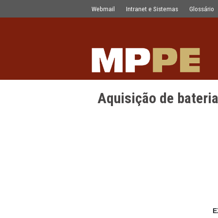
Aquisição de baterias para quatro 
Pular para o Conteúdo principal
Webmail
Intranet e Sistemas
Aquisição de 