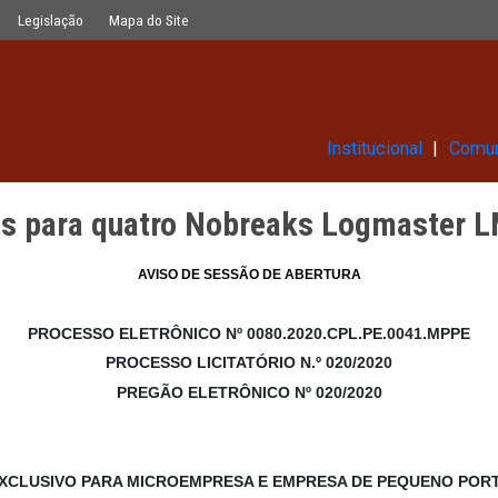
Nobreaks Logmaster LMP 3120 20 kVA
Glossário
Legislação
Mapa do Site
Ins
baterias para quatro Nobreaks
AVISO
DE
SESSÃO
DE
ABERTU
PROCESSO ELETRÔNICO Nº 0080.2020.CP
PROCESSO LICITATÓRIO N.º 02
PREGÃO ELETRÔNICO Nº 020/