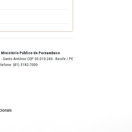
mail cpl@mppe.mp.br.
nta e seis centavos)
o Lyra - Edifício Sede / Ministério Público de Pernambuco
erador Dom Pedro II, 473 - Santo Antônio CEP 50.010-240 - Recife / P
24.417.065/0001-03 / Telefone: (81) 3182-7000