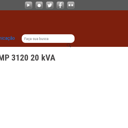
|
titucional
Comunicação
 Logmaster LMP 3120 20 kVA
RA
PE.0063.MPPE
020
20