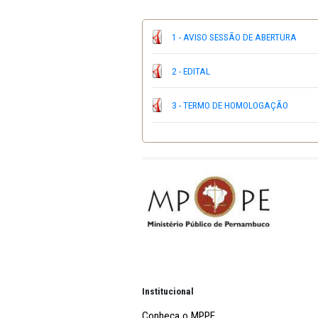
Estado
de
Pernambuco
www.mpp
d
úvidas
e/ou
esclarecimentos
po
Valor máximo da contratação: R$ 
1 - AVISO SESSÃO DE AB
2 - EDITAL
3 - TERMO DE HOMOLOG