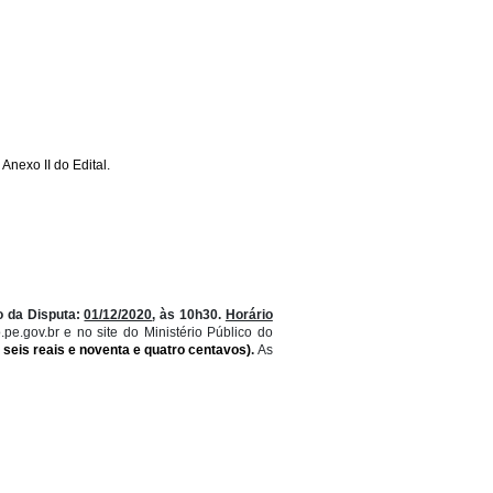
DE PEQUENO PORTE
mentar 123/2006)
ermo de Referência-TR Anexo II do Edital.
12/2020
, às 10
h10;
Início da Disputa:
01/12/2020
,
às
10h30
.
Horári
istema:
www.peintegrado.pe.gov.br
e no
site
do
Ministério
Público
d