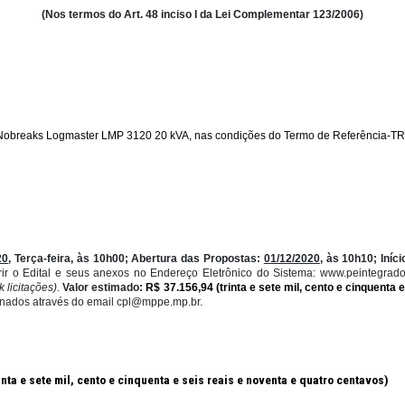
EXCLUSIVO PARA MICROEMPRESA E EMPRESA 
(Nos termos do Art. 48 inciso I da Lei Comple
 para quatro Nobreaks Logmaster LMP 3120 20 kVA, nas condições do T
20
té
:
01/12/2020
, Terça-feira,
às
10h00
; Abertura das Propostas:
01/
derão
adquirir
o
Edital
e
seus
anexos
no
Endereço Eletrônico do S