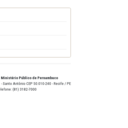
 mil, cento e cinquenta e seis reais e noventa e quatro centavos)
.
A
ta e quatro centavos)