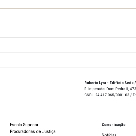
e.mp.br
,
(link licitações)
.
Valor estimado:
R$ 37.156,94 (trinta e sete
derão
ser
sanados
através
do email cpl@mppe.mp.br.
(trinta e sete mil, cento e cinquenta e seis reais e noven
37.156,94
ERTURA
AÇÃO