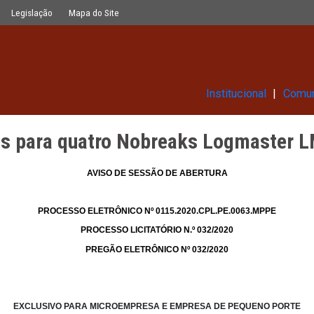
Nobreaks Logmaster LMP 3120 20 kVA
Glossário
Legislação
Mapa do Site
Ins
baterias para quatro Nobreaks
AVISO
DE
SESSÃO
DE
ABERTU
PROCESSO ELETRÔNICO Nº 0115.2020.CPL.
PROCESSO LICITATÓRIO N.º 032/2
PREGÃO ELETRÔNICO Nº 032/20