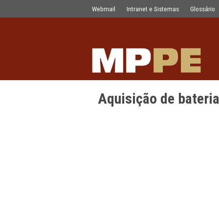
Aquisição de baterias para quatro 
Pular para o Conteúdo principal
Webmail
Intranet e Sistemas
Aquisição de 