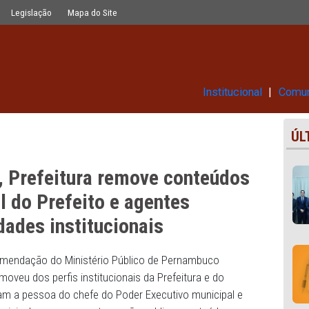
e conteúdos de promoção pessoal do 
Glossário
Legislação
Mapa do Site
Ins
ação, Prefeitura remove conte
ssoal do Prefeito e agentes
ublicidades institucionais
nto à recomendação do Ministério Público de Pernambuc