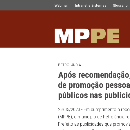
Após recomendação, Prefeitura remov
Pular para o Conteúdo principal
Webmail
Intranet e Sistemas
PETROLÂNDIA
Após recomend
de promoção pe
públicos nas p
29/05/2023 - Em cumprime