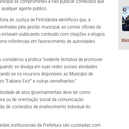
olândia removeu dos perfis institucionais da Prefeitura e 
ue promoviam a pessoa do chefe do Poder Executivo munic
A gestão municipal se comprometeu a não publicar conteú
essoal de qualquer agente público.
 Promotoria de Justiça de Petrolândia identificou que, 
ões desempenhadas pela gestão municipal, as contas ofici
e Petrolândia estavam publicando conteúdo com citações e
pal, bem como referências em favorecimento de autorida
uais.
pe Venâncio considerou a prática “evidente tentativa de p
cialmente quando se divulga em suas redes sociais ativid
atal, utilizando-se os recursos disponíveis ao Município 
 expressões “Fabiano Fez!” e outras semelhantes.”