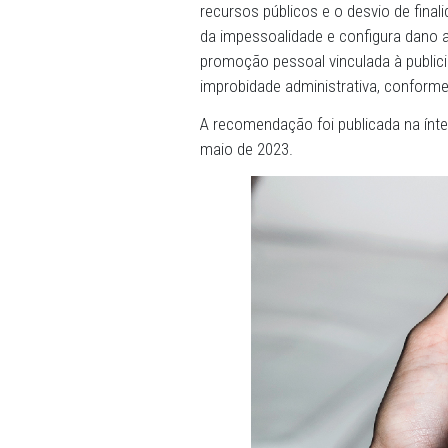
A recomendação esclarece 
princípio a função educati
institucional, sendo vedad
administrador público.
O texto ressalta ainda que
recursos públicos e o desvi
da impessoalidade e config
promoção pessoal vinculad
improbidade administrativa,
A recomendação foi publicad
maio de 2023.