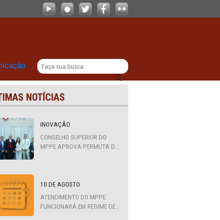
Prefeito e agentes públicos nas publ
|
titucional
Comunicação
ÚLTIMAS NOTÍCIAS
údos
INOVAÇÃO
CONSELHO SUPERIOR DO
MPPE APROVA PERMUTA DE
QUATRO PROMOTORES COM
MPS DA BAHIA, CEARÁ E
PARAÍBA
o
10 DE AGOSTO