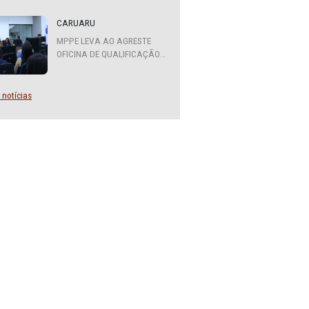
do
ATENDIMENTO DO MPPE
FUNCIONARÁ EM REGIME DE
ipal e
PLANTÃO
dos que
CARUARU
MPPE LEVA AO AGRESTE
a
OFICINA DE QUALIFICAÇÃO
ais da
SOBRE DIVERSIDADE SEXUAL
E DE GÊNERO
 elogios
Mais notícias
des
romover
ades
de