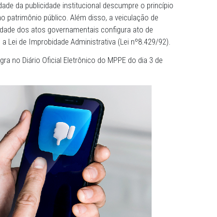
que a publicidade de atos governamentais deve ter com
va, informativa ou de orientação social da comunicação
a a publicação de conteúdos de enaltecimento individual d
 as propagandas institucionais da Prefeitura são custead
o de finalidade da publicidade institucional descumpre o pr
ura dano ao patrimônio público. Além disso, a veiculação
a à publicidade dos atos governamentais configura ato d
 conforme a Lei de Improbidade Administrativa (Lei nº8.42
a na íntegra no Diário Oficial Eletrônico do MPPE do dia 