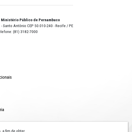
itivas
 de
edade
nida do
eceu o
pelo
o Lyra - Edifício Sede / Ministério Público de Pernambuco
erador Dom Pedro II, 473 - Santo Antônio CEP 50.010-240 - Recife / P
24.417.065/0001-03 / Telefone: (81) 3182-7000