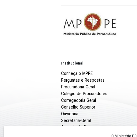
A medida cautelar também
para 2% a partir de 2027 e 
iniciativa do prefeito, que
de dois turnos para todos o
prazo de urgência.
Com a suspensão, o Tribun
equilíbrio entre os poderes
Órgão Especial do TJPE.