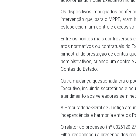
27/11/2025 - O Tribunal d
Direta de Inconstitucional
suspendendo a eficácia de
Municipal de Jaboatão dos 
Justiça, que alegou grave 
autonomia do Poder Execut
Os dispositivos impugnados
intervenção que, para o MP
estabeleciam um controle e
Entre os pontos mais contr
atos normativos ou contrat
bimestral de prestação de c
administrativos, criando um
Contas do Estado.