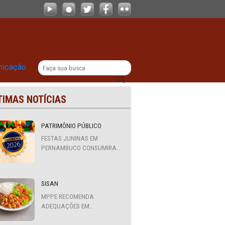
icipal
|
titucional
Comunicação
ÚLTIMAS NOTÍCIAS
s
PATRIMÔNIO PÚBLICO
FESTAS JUNINAS EM
PERNAMBUCO CONSUMIRAM
R$ 310,7 MILHÕES DE
RECURSOS PÚBLICOS
SISAN