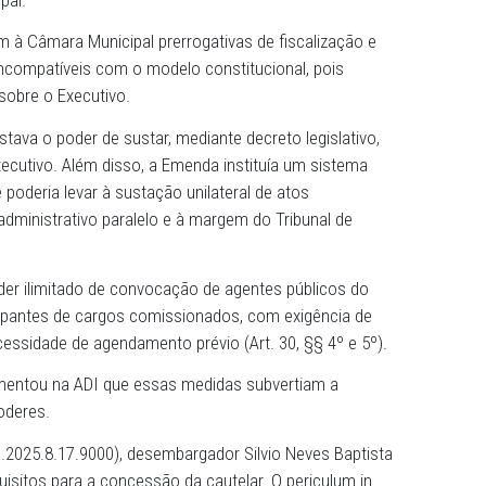
e Justiça de Pernambuco (TJPE) concedeu liminar em uma
idade (ADI), movida pelo Ministério Público de Pernambuco
 dispositivos da Emenda à Lei Orgânica nº 36/2025 da Câ
Guararapes. A decisão acolheu o pleito da Procuradoria-G
violação ao princípio da separação dos Poderes e invasão
ivo municipal.
 conferiam à Câmara Municipal prerrogativas de fiscaliza
PE, eram incompatíveis com o modelo constitucional, poi
xcessivo sobre o Executivo.
oversos estava o poder de sustar, mediante decreto legisl
uais do Executivo. Além disso, a Emenda instituía um sis
ontas que poderia levar à sustação unilateral de atos
 controle administrativo paralelo e à margem do Tribunal 