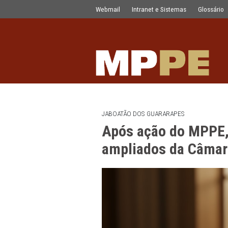
Após ação do MPPE, Justiça suspen
Pular para o Conteúdo principal
Webmail
Intranet e Sistemas
JABOATÃO DOS GUARARAPES
Após ação do 
ampliados da 