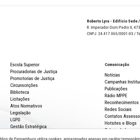
 suspendeu o aumento das emendas parlamentares impos
as alterações nos prazos de tramitação de projetos de lei
 se tornavam excessivamente restritivos como a obrigatori
s projetos, inclusive os de urgência, e a suspensão indefi
al de Justiça de Pernambuco, temporariamente, restabel
 municipais. O mérito da ADI será julgado posteriormente 
Robert
R. Imp
CNPJ: 