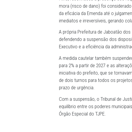
Outra mudança questionada
Executivo, incluindo secre
atendimento aos vereadore
A Procuradoria-Geral de J
independência e harmonia 
O relator do processo (nº 
Filho, reconheceu a presen
mora (risco de dano) foi c
da eficácia da Emenda até o 
imediatos e irreversíveis, 
A própria Prefeitura de J
defendendo a suspensão dos
Executivo e a eficiência da