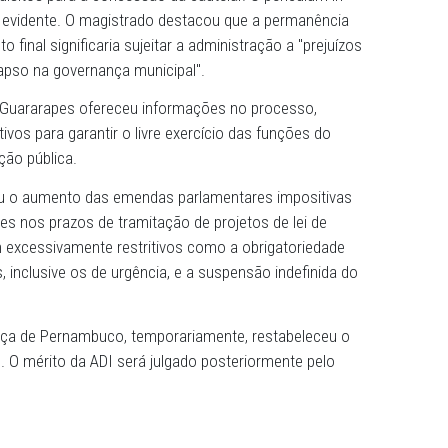
 era o poder ilimitado de convocação de agentes público
tários e ocupantes de cargos comissionados, com exigênc
s sem necessidade de agendamento prévio (Art. 30, §§ 4º
ustiça argumentou na ADI que essas medidas subvertiam a
entre os Poderes.
0026120-27.2025.8.17.9000), desembargador Silvio Neves 
ça dos requisitos para a concessão da cautelar. O pericul
onsiderado evidente. O magistrado destacou que a perma
julgamento final significaria sujeitar a administração a "p
gerando colapso na governança municipal".
aboatão dos Guararapes ofereceu informações no processo
 dispositivos para garantir o livre exercício das funções
 administração pública.