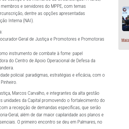
tro, haverá um momento de escuta institucional e de par
ador-Geral de Justiça e os membros da Circunscrição. À 
 abertas aos membros e servidores do MPPE, com temas
por cada Circunscrição, dentre as opções apresentadas
e Articulação Interna (NAI).
a Petrolina:
 entre o Procurador-Geral de Justiça e Promotores e Pr
ção.
ão escolar como instrumento de combate à fome: papel
a Coordenadora do Centro de Apoio Operacional de Defesa
Isabela Bandeira.
rno da atividade policial: paradigmas, estratégias e eficáci
l, Alfredo Pinheiro.