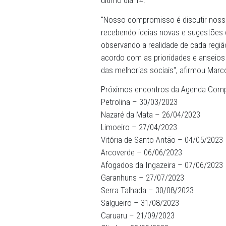
A intenção é o Procurador-G
percorrerem as 14 Circuns
diálogo entre os membros 
analisadas pelo Gabinete da
medidas gerenciais, com de
último dia 14.
"Nosso compromisso é dis
recebendo ideias novas e 
observando a realidade de 
acordo com as prioridades 
das melhorias sociais", a
Próximos encontros da Ag
Petrolina – 30/03/2023
Nazaré da Mata – 26/04/