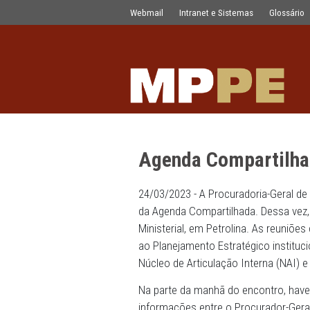
Agenda Compartilhada chega a Petr
Pular para o Conteúdo principal
Webmail
Intranet e Sistemas
Agenda Compar
24/03/2023 - A Procuradoria
da Agenda Compartilhada. 
Ministerial, em Petrolina. 
ao Planejamento Estratégic
Núcleo de Articulação Inte