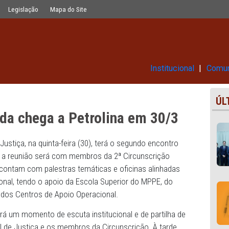
olina em 30/3
Glossário
Legislação
Mapa do Site
Ins
tilhada chega a Petrolina em 3
-Geral de Justiça, na quinta-feira (30), terá o segundo en
Dessa vez, a reunião será com membros da 2ª Circunscri
As reuniões contam com palestras temáticas e oficinas ali
o institucional, tendo o apoio da Escola Superior do MPPE
rna (NAI) e dos Centros de Apoio Operacional.