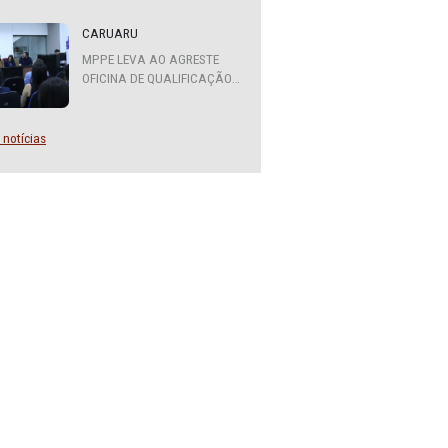
ATENDIMENTO DO MPPE
tilha de
FUNCIONARÁ EM REGIME DE
PLANTÃO
tarde,
CARUARU
MPPE LEVA AO AGRESTE
OFICINA DE QUALIFICAÇÃO
SOBRE DIVERSIDADE SEXUAL
E DE GÊNERO
omotoras
Mais notícias
 da
a, com o