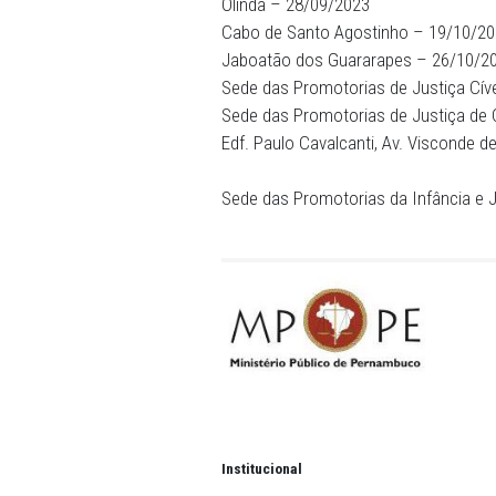
Limoeiro – 27/04/2023
Vitória de Santo Antão – 
Arcoverde – 06/06/2023
Afogados da Ingazeira – 
Garanhuns – 27/07/2023
Serra Talhada – 30/08/20
Salgueiro – 31/08/2023
Caruaru – 21/09/2023
Olinda – 28/09/2023
Cabo de Santo Agostinho
Jaboatão dos Guararapes
Sede das Promotorias de Ju
Sede das Promotorias de Jus
Edf. Paulo Cavalcanti, Av.