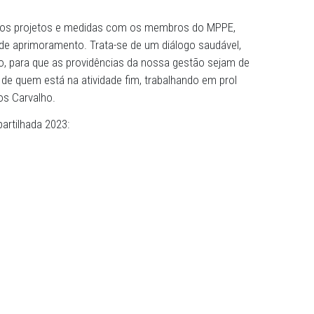
eral de Justiça, Marcos Carvalho, e integrantes da alta g
crições e as unidades da Capital promovendo o fortaleci
do MPPE, com a recepção de demandas específicas, que
 Procuradoria-Geral, além de dar maior capilaridade aos p
bates presenciais. O primeiro encontro se deu em Palma
cutir nossos projetos e medidas com os membros do M
sugestões de aprimoramento. Trata-se de um diálogo saud
cada região, para que as providências da nossa gestão s
e anseios de quem está na atividade fim, trabalhando em 
firmou Marcos Carvalho.
enda Compartilhada 2023:
2023