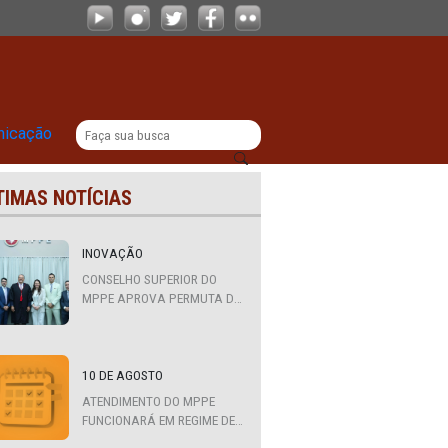
|
titucional
Comunicação
ÚLTIMAS NOTÍCIAS
0/3
INOVAÇÃO
contro
CONSELHO SUPERIOR DO
MPPE APROVA PERMUTA DE
ção
QUATRO PROMOTORES COM
nhadas
MPS DA BAHIA, CEARÁ E
, do
PARAÍBA
10 DE AGOSTO