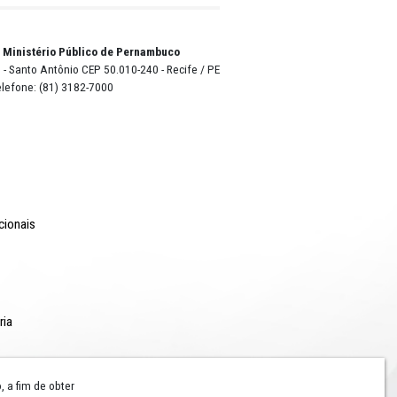
o Lyra - Edifício Sede / Ministério Público de Pernambuco
erador Dom Pedro II, 473 - Santo Antônio CEP 50.010-240 - Recife / P
24.417.065/0001-03 / Telefone: (81) 3182-7000