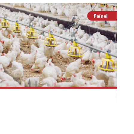
As) e Ambiental; integrantes da Secretaria de Saúde e da
 integrantes da Comissão Estadual de Sanidade Avícola (CO
S; responsáveis técnicos pelas granjas (RTs); membros
entar e Nutricional do Estado; integrantes do GT Abate;
demais interessados na temática.