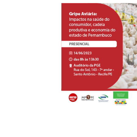
Vigilâncias Sanitárias (VIS
Secretaria de Agricultura,
representantes dos PROCON
Conselho de Segurança Alim
avicultores; estudantes e 