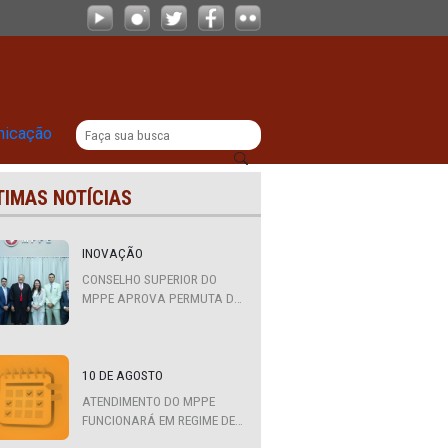
 consumidor, cadeia produtiva e eco
|
titucional
Comunicação
ÚLTIMAS NOTÍCIAS
ria:
INOVAÇÃO
CONSELHO SUPERIOR DO
MPPE APROVA PERMUTA DE
QUATRO PROMOTORES COM
MPS DA BAHIA, CEARÁ E
PARAÍBA
or
10 DE AGOSTO