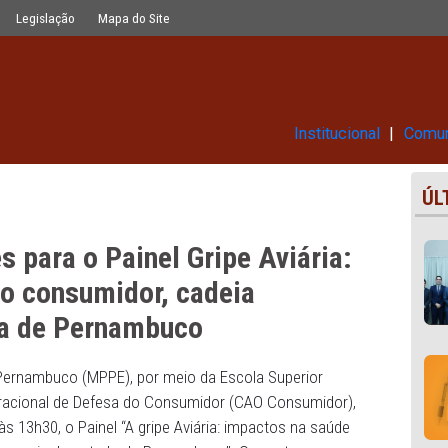
 Gripe Aviária: impactos na saúde do
Glossário
Legislação
Mapa do Site
Ins
rições para o Painel Gripe Aviá
aúde do consumidor, cadeia
conomia de Pernambuco
Público de Pernambuco (MPPE), por meio da Escola Superi