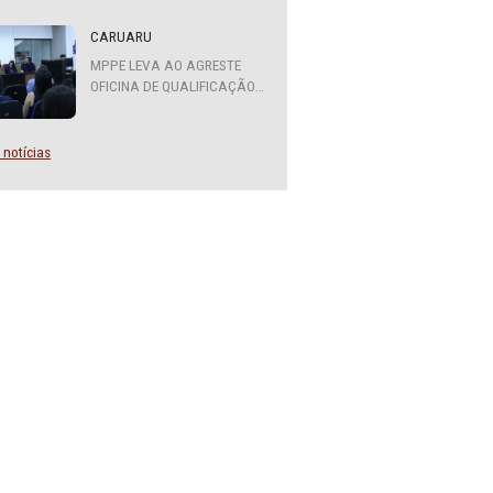
idor),
ATENDIMENTO DO MPPE
FUNCIONARÁ EM REGIME DE
 saúde
PLANTÃO
que
CARUARU
forma
MPPE LEVA AO AGRESTE
ro de
OFICINA DE QUALIFICAÇÃO
SOBRE DIVERSIDADE SEXUAL
E DE GÊNERO
Mais notícias
re os
 ser
é
pantes
os de