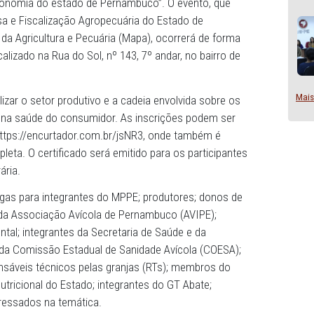
Apoio Operacional de Defesa do Consumidor (CAO Consum
nho, das 8h às 13h30, o Painel “A gripe Aviária: impactos na
dutiva e economia do estado de Pernambuco”. O evento, 
a de Defesa e Fiscalização Agropecuária do Estado de
inistério da Agricultura e Pecuária (Mapa), ocorrerá de 
PGE/PE, localizado na Rua do Sol, nº 143, 7º andar, no bair
ivo sensibilizar o setor produtivo e a cadeia envolvida sob
 economia e na saúde do consumidor. As inscrições podem
o pelo link https://encurtador.com.br/jsNR3, onde também 
ação completa. O certificado será emitido para os partici
 carga horária.
adas 90 vagas para integrantes do MPPE; produtores; don
 técnicos da Associação Avícola de Pernambuco (AVIPE);