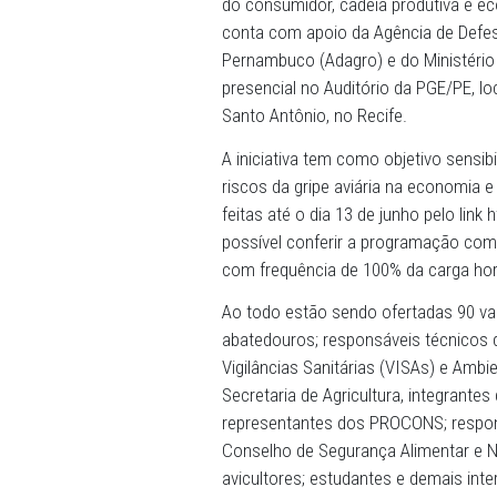
(ESMP/PE) e do Centro de 
irá realizar no dia 14 de ju
do consumidor, cadeia pro
conta com apoio da Agênci
Pernambuco (Adagro) e do M
presencial no Auditório da 
Santo Antônio, no Recife.
A iniciativa tem como objet
riscos da gripe aviária na
feitas até o dia 13 de junh
possível conferir a program
com frequência de 100% da
Ao todo estão sendo ofert
abatedouros; responsáveis