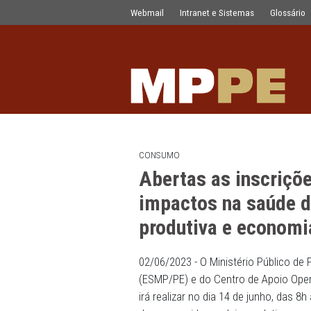
Abertas as inscrições para o Painel
Pular para o Conteúdo principal
Webmail
Intranet e Sistemas
CONSUMO
Abertas as insc
impactos na s
produtiva e e
02/06/2023 - O Ministério 