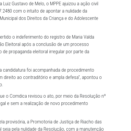
azenda Pública de Caruaru expediu, no dia 5 de janeiro, d
do do Ministério Público de Pernambuco (MPPE) que manté
e candidatura de Maria Valda Pereira ao cargo de conselhe
foi empossada no último dia 10 de janeiro.
e Justiça Luiz Gustavo de Melo, o MPPE ajuizou a ação c
.2023.8.17.2480 com o intuito de apontar a nulidade da
Conselho Municipal dos Direitos da Criança e do Adolesc
lmas.
havia revertido o indeferimento do registro de Maria Val
ela Comissão Eleitoral após a conclusão de um processo
 utilização de propaganda eleitoral irregular por parte da
de indeferir a candidatura foi acompanhada de procedimen