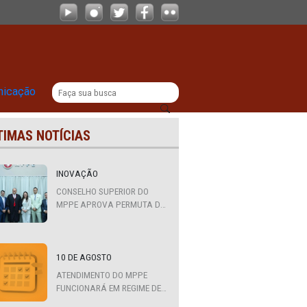
 que praticou propaganda eleitoral i
|
titucional
Comunicação
ÚLTIMAS NOTÍCIAS
INOVAÇÃO
CONSELHO SUPERIOR DO
MPPE APROVA PERMUTA DE
QUATRO PROMOTORES COM
MPS DA BAHIA, CEARÁ E
PARAÍBA
10 DE AGOSTO