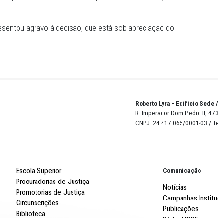
 contou com direito ao contraditório e ampla defesa", apo
xto da ação.
lta ainda que o Comdica revisou o ato, por meio da Reso
petência legal e sem a realização de novo procedimento
do de tutela provisória, a Promotoria de Justiça de Riac
ecisão final seja pela nulidade da Resolução, com a man
 Almas apresentou agravo à decisão, que está sob apreci