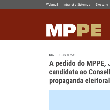
A pedido do MPPE, Justiça impede po
Pular para o Conteúdo principal
Webmail
Intranet e Sistemas
RIACHO DAS ALMAS
A pedido do M
candidata ao C
propaganda elei