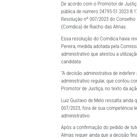
17/01/2024 - A 1ª Vara da F
liminar favorável ao pedi
indeferimento do registro d
tutelar. Com isso, ela não 
De acordo com o Promotor d
pública de número 24795-51
Resolução nº 007/2023 do 
(Comdica) de Riacho das A
Essa resolução do Comdica 
Pereira, medida adotada p
administrativo que atestou a
candidata.
"A decisão administrativa 