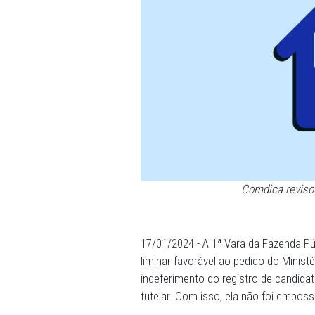
Comdi