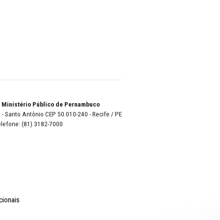
ntou o
lução nº
ho das
utenção
ação do