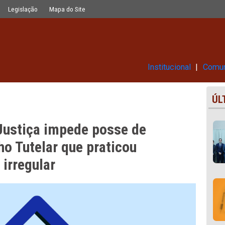
sse de candidata ao Conselho Tutelar
Glossário
Legislação
Mapa do Site
Ins
PPE, Justiça impede posse de
onselho Tutelar que praticou
toral irregular