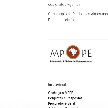
administrativo regular, que
Promotor de Justiça, no te
Luiz Gustavo de Melo ressa
007/2023, fora de sua com
administrativo.
Após a confirmação do pedi
Almas requer ainda que a d
dos efeitos vigentes.
O município de Riacho das
Poder Judiciário.