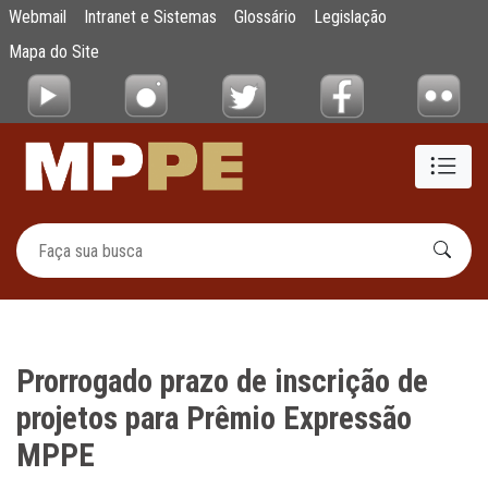
Prorrogado prazo de inscrição de projetos
Webmail
Intranet e Sistemas
Glossário
Legislação
Pular para o Conteúdo principal
Mapa do Site
Prorrogado prazo de inscrição de
projetos para Prêmio Expressão
MPPE