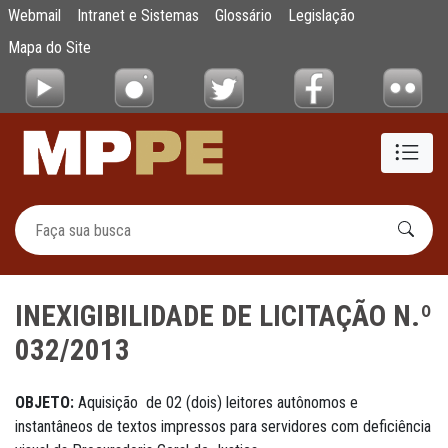
INEXIGIBILIDADE DE LICITAÇÃO N.º 032/20
Webmail
Intranet e Sistemas
Glossário
Legislação
Pular para o Conteúdo principal
Mapa do Site
INEXIGIBILIDADE DE LICITAÇÃO N.º
032/2013
OBJETO:
Aquisição de 02 (dois) leitores autônomos e
instantâneos de textos impressos para servidores com deficiência