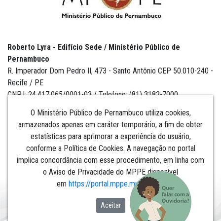
Roberto Lyra - Edifício Sede / Ministério Público de
Pernambuco
R. Imperador Dom Pedro II, 473 - Santo Antônio CEP 50.010-240 -
Recife / PE
CNPJ: 24.417.065/0001-03 / Telefone: (81) 3182-7000
O Ministério Público de Pernambuco utiliza cookies,
armazenados apenas em caráter temporário, a fim de obter
estatísticas para aprimorar a experiência do usuário,
Institucional
conforme a Política de Cookies. A navegação no portal
implica concordância com esse procedimento, em linha com
Comunicação
o Aviso de Privacidade do MPPE disponível
em
https://portal.mppe.mp.br/lgpd
.​​​​​​​
Aceitar