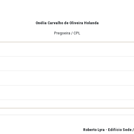
arecimentos poderão ser sanados através do e-mail: cpl@mppe.mp.b
Recife,12 de julho de 2021.
Onélia Carvalho de Oliveira Hola
Pregoeira / CPL
REPETIÇÃO