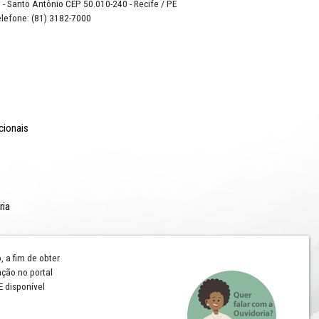
o Lyra - Edifício Sede / Ministério Público de Pernambuco
erador Dom Pedro II, 473 - Santo Antônio CEP 50.010-240 - Recife / P
24.417.065/0001-03 / Telefone: (81) 3182-7000
Comunicação
Notícias