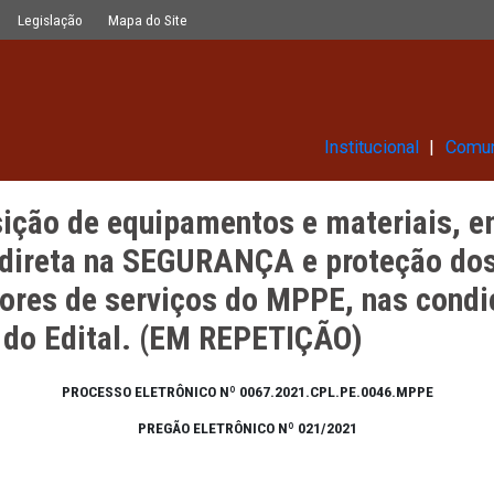
os e materiais, em lote único, para 
Glossário
Legislação
Mapa do Site
Ins
quisição de equipamentos e mat
eta e indireta na SEGURANÇA e 
restadores de serviços do MPPE
exo II do Edital. (EM REPETIÇÃ
PROCESSO ELETRÔNICO Nº 0067.2021.CPL.