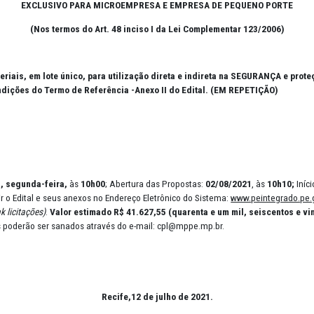
PREGÃO ELETRÔNICO Nº 021/20
EXCLUSIVO PARA MICROEMPRESA E EMPRESA D
(Nos termos do Art. 48 inciso I da Lei Comple
ntos e materiais, em lote único, para utilização direta e indir
PE, nas condições do Termo de Referência -Anexo II do Edital. 
21
:
02/08/2021, segunda-feira,
às
10h00
; Abertura das Propostas:
02/
erão adquirir o Edital e seus anexos no Endereço Eletrônico do Siste
e.mp.br
,
(link licitações)
.
Valor estimado R$ 41.627,55 (quarenta e u