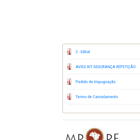
centavos).
As dúvidas e/ou escl
2 - Edital
AVISO KIT SEGURANÇA 