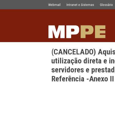
(CANCELADO) Aquisição de equipament
Pular para o Conteúdo principal
Webmail
Intranet e Sistemas
(CANCELADO) A
utilização dir
servidores e p
Referência -An