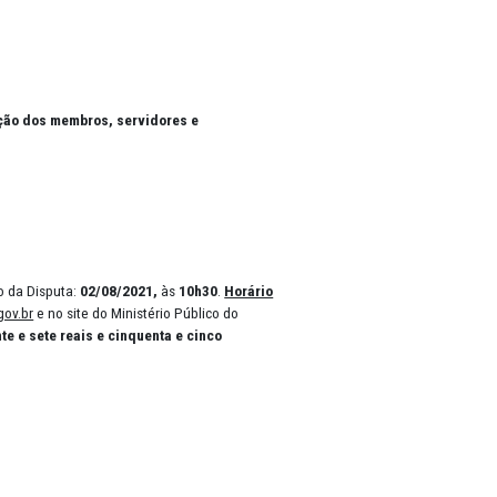
21
E PEQUENO PORTE
mentar 123/2006)
eta na SEGURANÇA e proteção dos membros, servidores e
(EM REPETIÇÃO)
08/2021
, às
10h10;
Início da Disputa:
02/08/2021,
às
10h30
.
Horário
ma:
www.peintegrado.pe.gov.br
e no site do Ministério Público do
m mil, seiscentos e vinte e sete reais e cinquenta e cinco