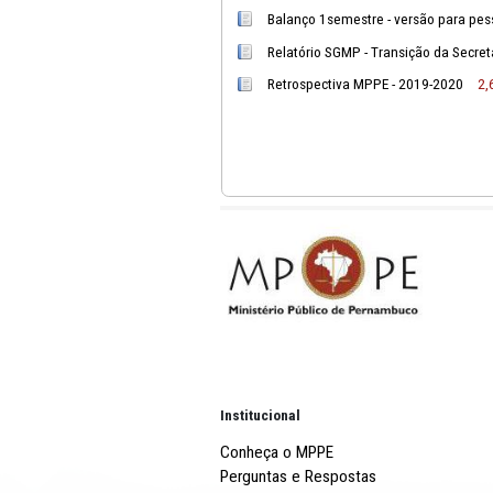
Pesquisa MPPE na persp
Balanço 1semestre - ges
Balanço 1semestre - ver
Relatório SGMP - Transiç
Retrospectiva MPPE - 20