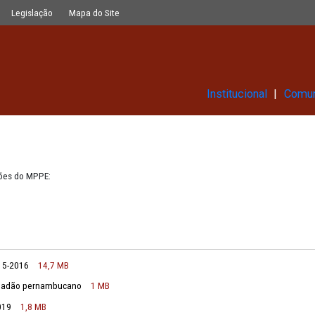
Glossário
Legislação
Mapa do Site
Ins
 das publicações do MPPE:
ais
do MPPE - 2015-2016
14,7 MB