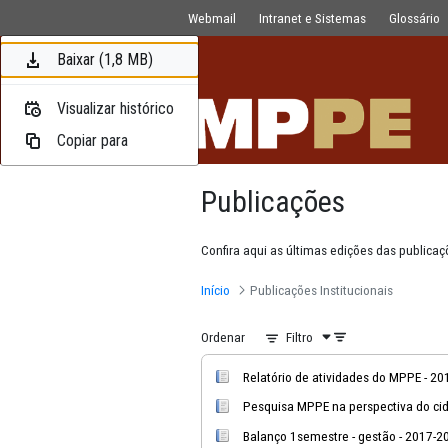
Publicações
Pular para o Conteúdo principal
Webmail
Intranet e Sistemas
Baixar (14,7 MB)
Baixar (1 MB)
Baixar (1,8 MB)
Visualizar histórico
Visualizar histórico
Visualizar histórico
Copiar para
Copiar para
Copiar para
Publicações
Confira aqui as últimas edições
Início
Publicações Institucion
Ordenar
Filtro
Relatório de atividades 