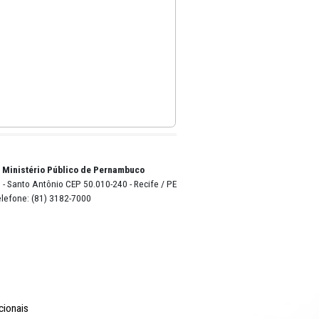
o Lyra - Edifício Sede / Ministério Público de Pernambuco
erador Dom Pedro II, 473 - Santo Antônio CEP 50.010-240 - Recife / P
24.417.065/0001-03 / Telefone: (81) 3182-7000