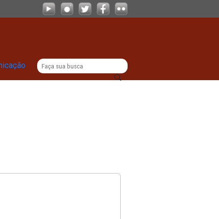
|
titucional
Comunicação