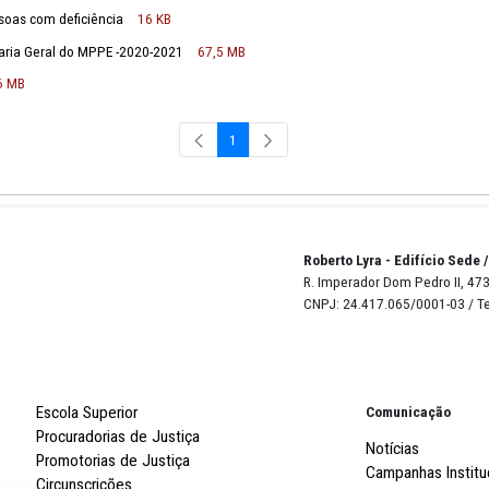
ectiva do cidadão pernambucano
1 MB
tão - 2017-2019
1,8 MB
são para pessoas com deficiência
16 KB
ão da Secretaria Geral do MPPE -2020-2021
67,5 MB
19-2020
2,6 MB
1
Página
Robert
R. Imp
CNPJ: 