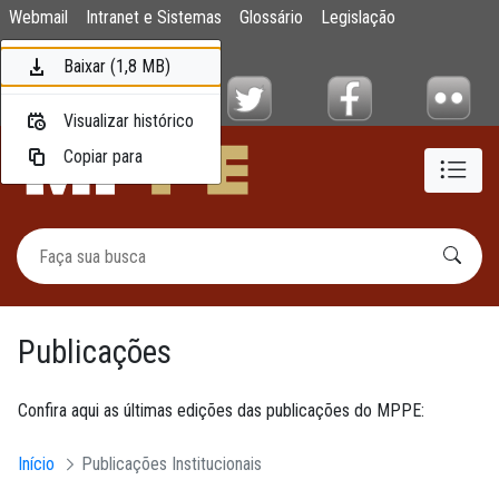
Publicações
Webmail
Intranet e Sistemas
Glossário
Legislação
Pular para o Conteúdo principal
Mapa do Site
Baixar (14,7 MB)
Baixar (1 MB)
Baixar (1,8 MB)
Visualizar histórico
Visualizar histórico
Visualizar histórico
Copiar para
Copiar para
Copiar para
Publicações
Confira aqui as últimas edições das publicações do MPPE:
Início
Publicações Institucionais